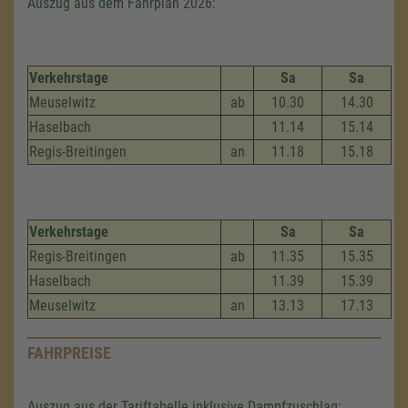
Auszug aus dem Fahrplan 2026:
Verkehrstage
Sa
Sa
Meuselwitz
ab
10.30
14.30
Haselbach
11.14
15.14
Regis-Breitingen
an
11.18
15.18
Verkehrstage
Sa
Sa
Regis-Breitingen
ab
11.35
15.35
Haselbach
11.39
15.39
Meuselwitz
an
13.13
17.13
FAHRPREISE
Auszug aus der Tariftabelle inklusive Dampfzuschlag: