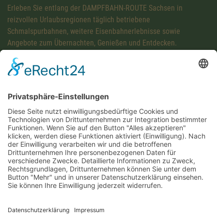
Erleben Sie entlang der DAMPFBAHN-ROUTE Sachsen in
reizvollen Urlaubsregionen täglich betriebene
Schmalspurbahnen, weitere Eisenbahnerlebnisse sowie
Angebote zum Übernachten, Genießen und Entdecken.