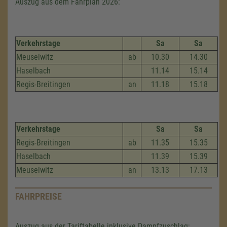
Auszug aus dem Fahrplan 2026:
Verkehrstage
Sa
Sa
Meuselwitz
ab
10.30
14.30
Haselbach
11.14
15.14
Regis-Breitingen
an
11.18
15.18
Verkehrstage
Sa
Sa
Regis-Breitingen
ab
11.35
15.35
Haselbach
11.39
15.39
Meuselwitz
an
13.13
17.13
FAHRPREISE
Auszug aus der Tariftabelle inklusive Dampfzuschlag: