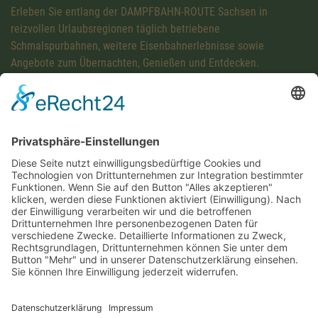
Erleben Sie entlang der DAMPFBAHN-ROUTE Sachsen in
reizvollen Urlaubsregionen täglich betriebene
Schmalspurbahnen, weitere Eisenbahnerlebnisse sowie
Angebote zum Übernachten, Genießen und Entdecken.