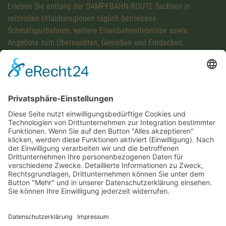
Erleben Sie entlang der DAMPFBAHN-ROUTE Sachsen in
reizvollen Urlaubsregionen täglich betriebene
Schmalspurbahnen, weitere Eisenbahnerlebnisse sowie
Angebote zum Übernachten, Genießen und Entdecken.