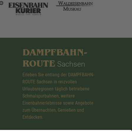
DAMPFBAHN-
ROUTE
Sachsen
Erleben Sie entlang der DAMPFBAHN-
ROUTE Sachsen in reizvollen
Urlaubsregionen täglich betriebene
Schmalspurbahnen, weitere
Eisenbahnerlebnisse sowie Angebote
zum Übernachten, Genießen und
Entdecken.