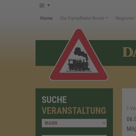
DE
(current)
Home
Die Dampfbahn-Route
Regionen
D
SUCHE
Ver
VERANSTALTUNG
06.
Mög