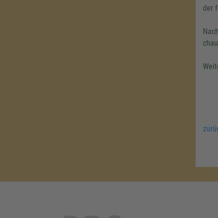
der 
Nach
chau
Weit
zurü