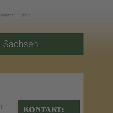
npartner
Shop
E
Sachsen
f
KONTAKT: