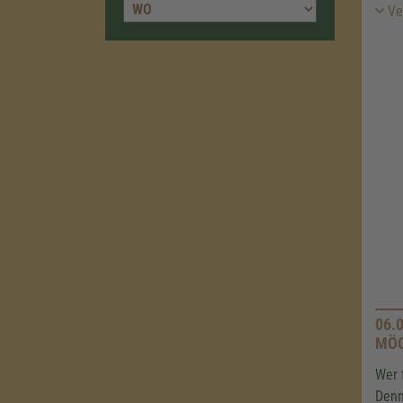
Ver
06.
MÖG
Wer 
Denn