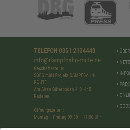
TELEFON 0351 2134440
ÜBER
info@dampfbahn-route.de
NETZ
Geschäftsstelle:
INFO
SOEG mbH Projekt DAMPFBAHN-
ROUTE
PRES
Am Alten Güterboden 4, 01445
ONLI
Radebeul
GOOG
Öffnungszeiten:
Montag – Freitag 09:30 – 17:00 Uhr