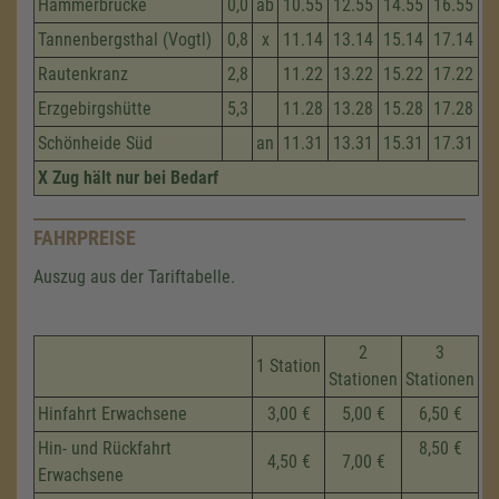
Hammerbrücke
0,0
ab
10.55
12.55
14.55
16.55
Tannenbergsthal (Vogtl)
0,8
x
11.14
13.14
15.14
17.14
Rautenkranz
2,8
11.22
13.22
15.22
17.22
Erzgebirgshütte
5,3
11.28
13.28
15.28
17.28
Schönheide Süd
an
11.31
13.31
15.31
17.31
X Zug hält nur bei Bedarf
FAHRPREISE
Auszug aus der Tariftabelle.
2
3
1 Station
Stationen
Stationen
Hinfahrt Erwachsene
3,00 €
5,00 €
6,50 €
Hin- und Rückfahrt
8,50 €
4,50 €
7,00 €
Erwachsene