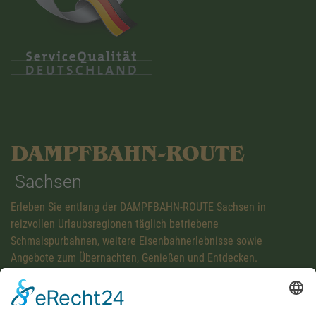
DAMPFBAHN-ROUTE
Sachsen
Erleben Sie entlang der DAMPFBAHN-ROUTE Sachsen in
reizvollen Urlaubsregionen täglich betriebene
Schmalspurbahnen, weitere Eisenbahnerlebnisse sowie
Angebote zum Übernachten, Genießen und Entdecken.