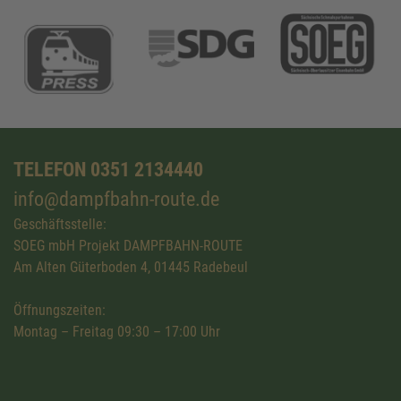
TELEFON 0351 2134440
info@dampfbahn-route.de
Geschäftsstelle:
SOEG mbH Projekt DAMPFBAHN-ROUTE
Am Alten Güterboden 4, 01445 Radebeul
Öffnungszeiten:
Montag – Freitag 09:30 – 17:00 Uhr