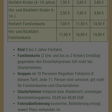
Hinfahrt Kinder (4–14 Jahre)
1,50 €
2,00 €
3,00 €
Hin- und Rückfahrt Kinder 4–
2,50 €
3,50 €
4,00 €
14 J.
Hinfahrt Familienkarte
7,00 €
11,50 €
14,50 €
Hin- und Rückfahrt
11,00 €
16,00 €
19,00 €
Familienkarte
Kind
0 bis 3 Jahre Freifahrt,
Familienkarte
(2 Erw. und bis zu 2 Kinder) Ermäßigt
gegenüber den Einzelfahrpreisen Gilt nicht bei
Charterfahrten,
Gruppen
ab 10 Personen Regulärer Fahrpreis lt.
diesem Tarif, Jede
11. Perso
n reist umsonst, gilt nicht
für Familienkarten und Charterfahrten
Charterfahrten
Vollpreis bzw. Kindertarif, einmaliger
Bereitstellungspreis: 25,00 bis 40,00 EUR
Fahrradbeförderung
kostenfrei, Beförderung erfolgt,
soweit Platz vorhanden ist