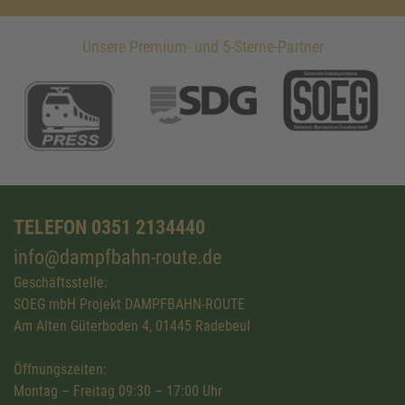
Unsere Premium- und 5-Sterne-Partner
TELEFON 0351 2134440
info@dampfbahn-route.de
Geschäftsstelle:
SOEG mbH Projekt DAMPFBAHN-ROUTE
Am Alten Güterboden 4, 01445 Radebeul
Öffnungszeiten:
Montag – Freitag 09:30 – 17:00 Uhr