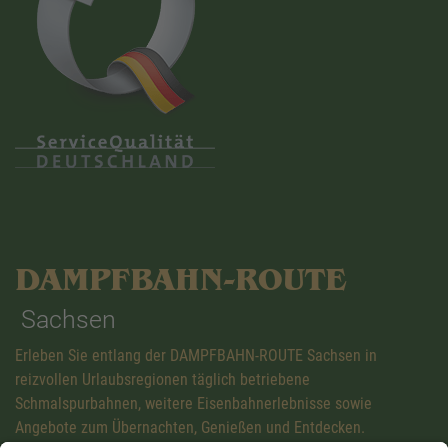
DAMPFBAHN-ROUTE
Sachsen
Erleben Sie entlang der DAMPFBAHN-ROUTE Sachsen in
reizvollen Urlaubsregionen täglich betriebene
Schmalspurbahnen, weitere Eisenbahnerlebnisse sowie
Angebote zum Übernachten, Genießen und Entdecken.