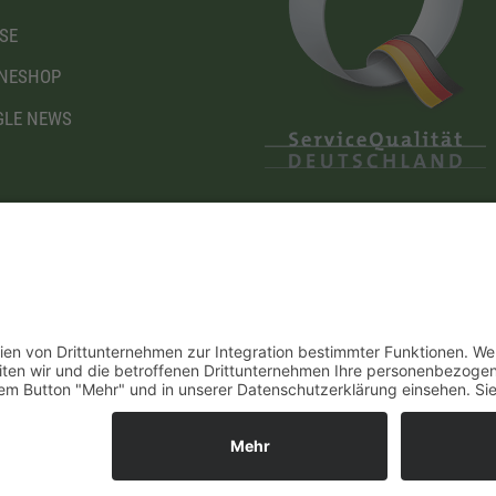
SE
NESHOP
LE NEWS
Diese Maßnahme wird mitfinanziert mit Steuermitteln
I
auf Grundlage des von den Abgeordneten des
Sächsischen Landtags beschlossenen Haushaltes.