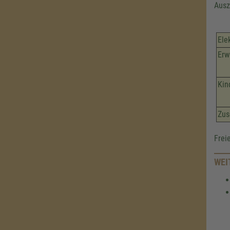
Ausz
Ele
Erw
Kin
Zus
Frei
WEI