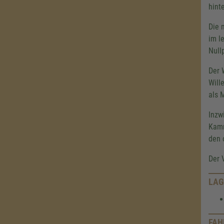
hint
Die 
im l
Null
Der 
Will
als 
Inzw
Kamm
den 
Der 
LAG
FAH