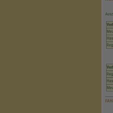
Ausz
Ver
Meu
Has
Reg
Ver
Reg
Has
Meu
FAH