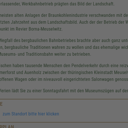
erlassender, Werkbahnbetrieb prägten das Bild der Landschaft.
meisten alten Anlagen der Braunkohlenindustrie verschwanden mit de
etzten Jahrzehnt aus dem Landschaftsbild. Auch der der Betrieb der 
punkt im Revier Borna-Meuselwitz.
Wegfall des bergbaulichen Bahnbetriebes brachte aber auch ganz unt
en, bergbauliche Traditionen wahren zu wollen und das ehemalige wic
Museums- und Traditionsbahn weiter zu betrieben.
ischen haben tausende Menschen den Pendelverkehr durch eine reizv
erforst und Auenholz zwischen der thüringischen Kleinstadt Meuselw
offenen Wagen oder im niveauvoll eingerichteten Salonwagen genoss
Verien lädt Sie zu einer Sonntagsfahrt mit den Museumszügen auf den
E
zum Standort bitte hier klicken
RPLAN