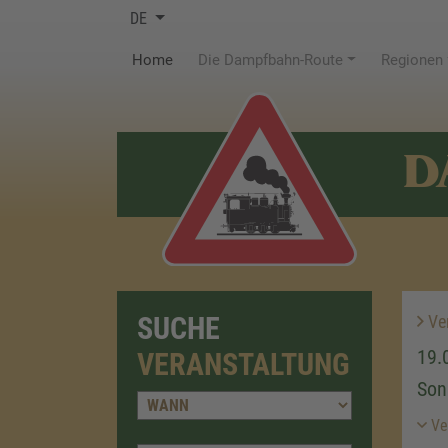
DE
(current)
Home
Die Dampfbahn-Route
Regionen
D
SUCHE
Ver
19.
VERANSTALTUNG
Son
Ver