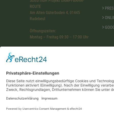
SOEG mbH Projekt DAMPFBAHN-
ROUTE
PRES
Am Alten Güterboden 4, 01445
ONLI
Radebeul
GOOG
Öffnungszeiten:
Montag – Freitag 09:30 – 17:00 Uhr