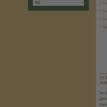
La
Fa
Fa
We
19.
SON
Im J
glei
Karb