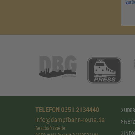
zurü
TELEFON 0351 2134440
ÜBER
info@dampfbahn-route.de
NETZ
Geschäftsstelle:
INFO