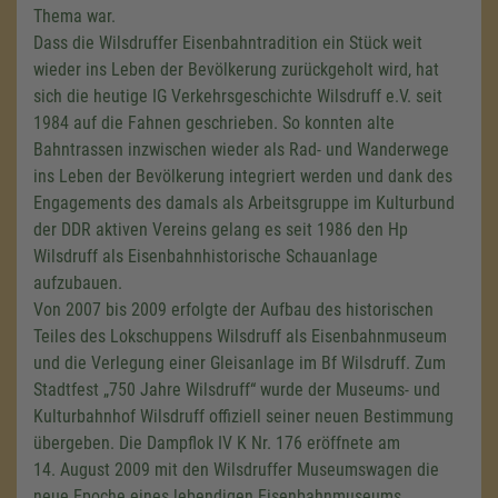
Thema war.
Dass die Wilsdruffer Eisenbahntradition ein Stück weit
wieder ins Leben der Bevölkerung zurückgeholt wird, hat
sich die heutige IG Verkehrsgeschichte Wilsdruff
e.V.
seit
1984 auf die Fahnen geschrieben. So konnten alte
Bahntrassen inzwischen wieder als Rad- und Wanderwege
ins Leben der Bevölkerung integriert werden und dank des
Engagements des damals als Arbeitsgruppe im Kulturbund
der DDR aktiven Vereins gelang es seit 1986 den Hp
Wilsdruff als Eisenbahnhistorische Schauanlage
aufzubauen.
Von 2007 bis 2009 erfolgte der Aufbau des historischen
Teiles des Lokschuppens Wilsdruff als Eisenbahnmuseum
und die Verlegung einer Gleisanlage im Bf Wilsdruff. Zum
Stadtfest „750 Jahre Wilsdruff“ wurde der Museums- und
Kulturbahnhof Wilsdruff offiziell seiner neuen Bestimmung
übergeben. Die Dampflok
IV K
Nr. 176
eröffnete am
14. August
2009 mit den Wilsdruffer Museumswagen die
neue Epoche eines lebendigen Eisenbahnmuseums.