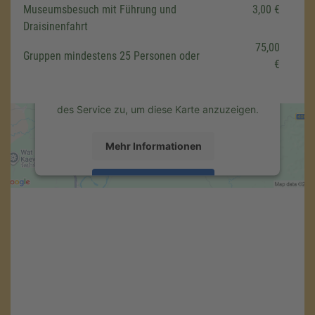
Museumsbesuch mit Führung und
3,00 €
laden!
Draisinenfahrt
Wir verwenden einen Service eines
75,00
Drittanbieters, um Karteninhalte einzubetten.
Gruppen mindestens 25 Personen oder
€
Dieser Service kann Daten zu Ihren
Aktivitäten sammeln. Bitte lesen Sie die
Details durch und stimmen Sie der Nutzung
des Service zu, um diese Karte anzuzeigen.
Mehr Informationen
Akzeptieren
powered by
Usercentrics Consent
Management Platform
&
eRecht24