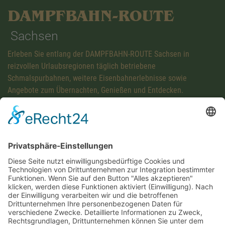
DAMPFBAHN-ROUTE
Sachsen
Erleben Sie entlang der DAMPFBAHN-ROUTE Sachsen in
reizvollen Urlaubsregionen täglich betriebene
Schmalspurbahnen, weitere Eisenbahnerlebnisse sowie
Angebote zum Übernachten, Genießen und Entdecken.