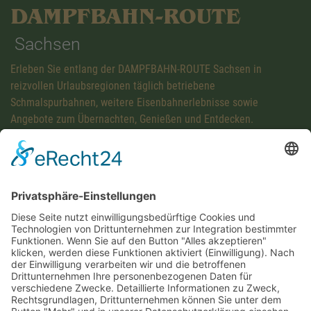
DAMPFBAHN-ROUTE
Sachsen
Erleben Sie entlang der DAMPFBAHN-ROUTE Sachsen in
reizvollen Urlaubsregionen täglich betriebene
Schmalspurbahnen, weitere Eisenbahnerlebnisse sowie
Angebote zum Übernachten, Genießen und Entdecken.