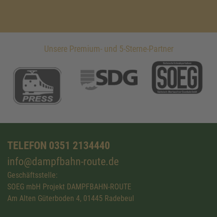
Unsere Premium- und 5-Sterne-Partner
TELEFON 0351 2134440
info@dampfbahn-route.de
Geschäftsstelle:
SOEG mbH Projekt DAMPFBAHN-ROUTE
Am Alten Güterboden 4, 01445 Radebeul