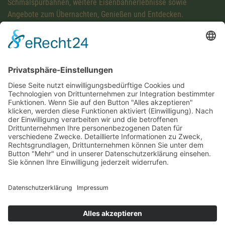
Schmalspurbahnen, weitere Eisenbahnerlebnisse sowie
Angebote zum Übernachten, Genießen und Entdecken.
Diese Maßnahme wird mitfinanziert mit Steuermitteln auf
Grundlage des von den Abgeordneten des Sächsischen