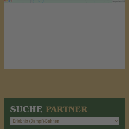
Akzeptieren
powered by
Usercentrics Consent
Management Platform
&
eRecht24
SUCHE
PARTNER