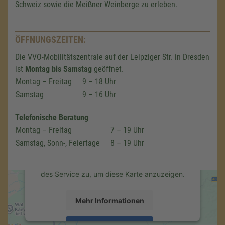
Schweiz sowie die Meißner Weinberge zu erleben.
ÖFFNUNGSZEITEN:
Die VVO-Mobilitätszentrale auf der Leipziger Str. in Dresden
ist
Montag bis Samstag
geöffnet.
Wir benötigen Ihre Zustimmung,
Montag – Freitag
9 – 18 Uhr
um den Google Maps-Service zu
Samstag
9 – 16 Uhr
laden!
Telefonische Beratung
Wir verwenden einen Service eines
Montag – Freitag
7 – 19 Uhr
Drittanbieters, um Karteninhalte einzubetten.
Dieser Service kann Daten zu Ihren
Samstag, Sonn-, Feiertage
8 – 19 Uhr
Aktivitäten sammeln. Bitte lesen Sie die
Details durch und stimmen Sie der Nutzung
des Service zu, um diese Karte anzuzeigen.
Mehr Informationen