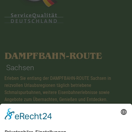
DAMPFBAHN-ROUTE
Sachsen
Erleben Sie entlang der DAMPFBAHN-ROUTE Sachsen in
reizvollen Urlaubsregionen täglich betriebene
Schmalspurbahnen, weitere Eisenbahnerlebnisse sowie
Angebote zum Übernachten, Genießen und Entdecken.