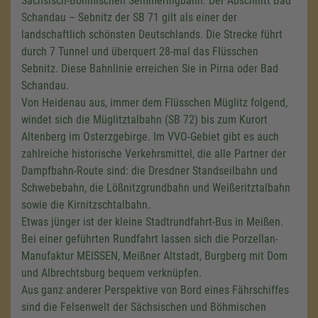
Sächsisch-Böhmischen Semmeringbahn. Der Abschnitt Bad
Schandau – Sebnitz der SB 71 gilt als einer der
landschaftlich schönsten Deutschlands. Die Strecke führt
durch 7 Tunnel und überquert 28-mal das Flüsschen
Sebnitz. Diese Bahnlinie erreichen Sie in Pirna oder Bad
Schandau.
Von Heidenau aus, immer dem Flüsschen Müglitz folgend,
windet sich die Müglitztalbahn (SB 72) bis zum Kurort
Altenberg im Osterzgebirge. Im VVO-Gebiet gibt es auch
zahlreiche historische Verkehrsmittel, die alle Partner der
Dampfbahn-Route sind: die Dresdner Standseilbahn und
Schwebebahn, die Lößnitzgrundbahn und Weißeritztalbahn
sowie die Kirnitzschtalbahn.
Etwas jünger ist der kleine Stadtrundfahrt-Bus in Meißen.
Bei einer geführten Rundfahrt lassen sich die Porzellan-
Manufaktur MEISSEN, Meißner Altstadt, Burgberg mit Dom
und Albrechtsburg bequem verknüpfen.
Aus ganz anderer Perspektive von Bord eines Fährschiffes
sind die Felsenwelt der Sächsischen und Böhmischen