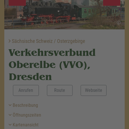
Sächsische Schweiz / Osterzgebirge
Verkehrsverbund
Oberelbe (VVO),
Dresden
Anrufen
Route
Webseite
Beschreibung
Öffnungszeiten
Kartenansicht