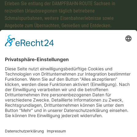
Erleben Sie entlang der DAMPFBAHN-ROUTE Sachsen in
reizvollen Urlaubsregionen täglich betriebene
Schmalspurbahnen, weitere Eisenbahnerlebnisse sowie
Angebote zum Übernachten, Genießen und Entdecken.