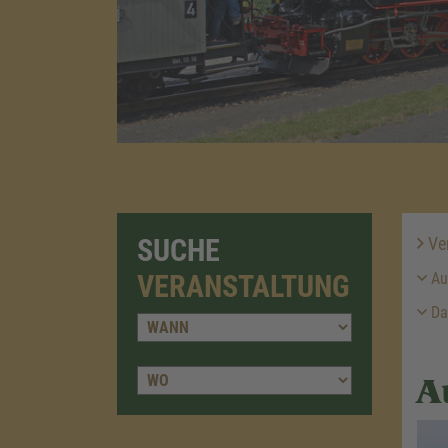
SUCHE
Ver
VERANSTALTUNG
Au
Da
A