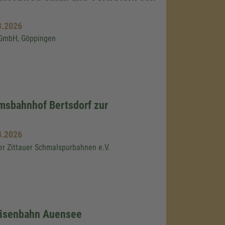
8.2026
. GmbH, Göppingen
msbahnhof Bertsdorf zur
8.2026
er Zittauer Schmalspurbahnen e.V.
eisenbahn Auensee