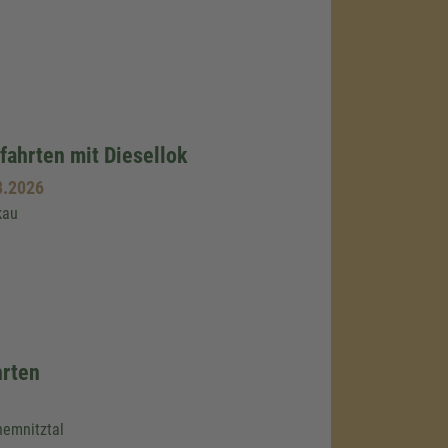
ahrten mit Diesellok
8.2026
kau
hrten
emnitztal