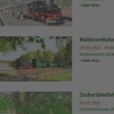
mehr dazu
Waldeisenbahnf
08.08.2026
-
09.0
Waldeisenbahn Mus
mehr dazu
Zuckertütenfa
09.08.2026
Eisenbahnfreunde Ch