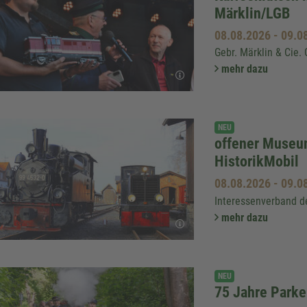
Märklin/LGB
08.08.2026
-
09.0
Gebr. Märklin & Cie
mehr dazu
NEU
offener Museu
HistorikMobil
08.08.2026
-
09.0
Interessenverband d
mehr dazu
NEU
75 Jahre Park