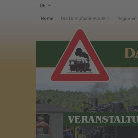
DE
(current)
Home
Die Dampfbahn-Route
Regionen
D
VERANSTALT