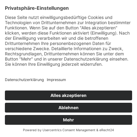
09.04.2014
DAMPFBAHN-ROUTE Sachsen erhält Claus-
Köpcke-Preis 2013 der Stiftung Sächsische
Schmalspurbahnen
...mehr
11.03.2014
Newsletter für Kooperationspartner und
Förderer der DAMPFBAHN-ROUTE Sachsen
erschienen
...mehr
06.01.2014