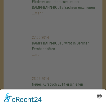
Förderer und Interessenten der
DAMPFBAHN-ROUTE Sachsen erschienen
...mehr
27.05.2014
DAMPFBAHN-ROUTE wirbt in Berliner
Fernbahnhöfen
...mehr
23.05.2014
Neues Kursbuch 2014 erschienen
...mehr