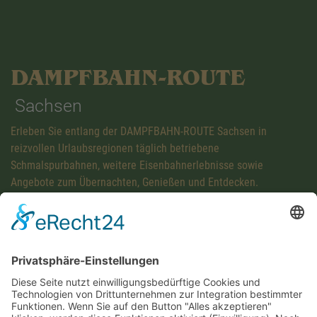
DAMPFBAHN-ROUTE
Sachsen
Erleben Sie entlang der DAMPFBAHN-ROUTE Sachsen in
reizvollen Urlaubsregionen täglich betriebene
Schmalspurbahnen, weitere Eisenbahnerlebnisse sowie
Angebote zum Übernachten, Genießen und Entdecken.