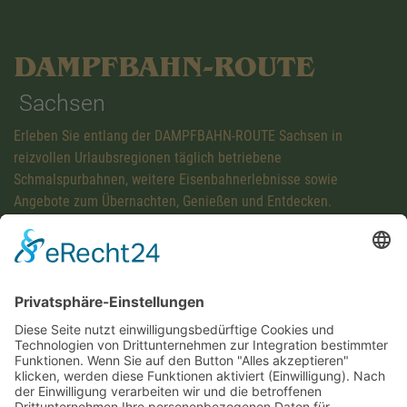
DAMPFBAHN-ROUTE
Sachsen
Erleben Sie entlang der DAMPFBAHN-ROUTE Sachsen in
reizvollen Urlaubsregionen täglich betriebene
Schmalspurbahnen, weitere Eisenbahnerlebnisse sowie
Angebote zum Übernachten, Genießen und Entdecken.