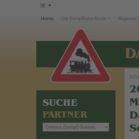
DE
(current)
Home
Die Dampfbahn-Route
Regionen
D
Inf
2
M
SUCHE
D
PARTNER
S