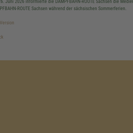
6. Juni 2026 informierte die DAMPFBAHN-ROUTE Sachsen die Medien
FBAHN-ROUTE Sachsen während der sächsischen Sommerferien.
Version
ck