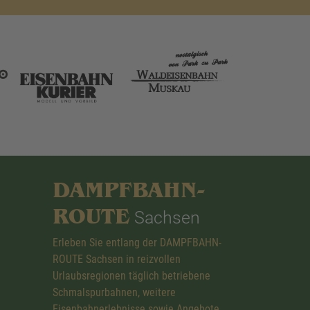
DAMPFBAHN-
ROUTE
Sachsen
Erleben Sie entlang der DAMPFBAHN-
ROUTE Sachsen in reizvollen
Urlaubsregionen täglich betriebene
Schmalspurbahnen, weitere
Eisenbahnerlebnisse sowie Angebote