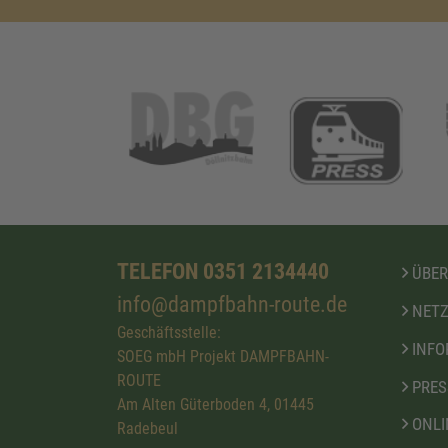
TELEFON 0351 2134440
ÜBER
info@dampfbahn-route.de
NETZ
Geschäftsstelle:
INFO
SOEG mbH Projekt DAMPFBAHN-
ROUTE
PRES
Am Alten Güterboden 4, 01445
ONLI
Radebeul