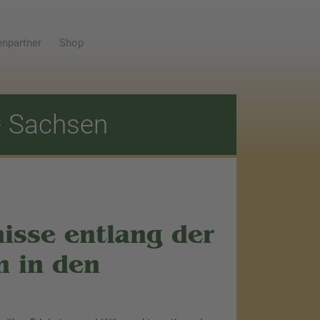
npartner
Shop
E
Sachsen
isse entlang der
 in den