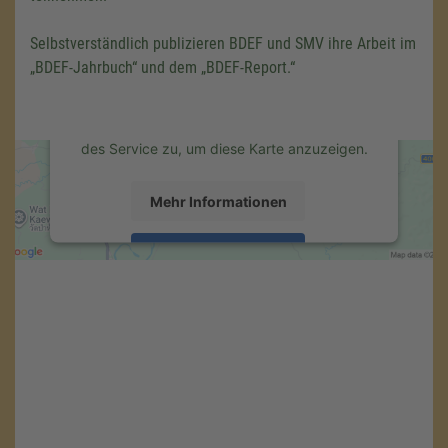
laden!
Selbstverständlich publizieren BDEF und SMV ihre Arbeit im
Wir verwenden einen Service eines
Drittanbieters, um Karteninhalte einzubetten.
„BDEF-Jahrbuch“ und dem „BDEF-Report.“
Dieser Service kann Daten zu Ihren
Aktivitäten sammeln. Bitte lesen Sie die
Details durch und stimmen Sie der Nutzung
des Service zu, um diese Karte anzuzeigen.
Mehr Informationen
Akzeptieren
powered by
Usercentrics Consent
Management Platform
&
eRecht24