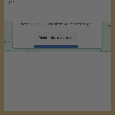
Drittanbieters, um Karteninhalte einzubetten.
H0f.
Dieser Service kann Daten zu Ihren
Aktivitäten sammeln. Bitte lesen Sie die
Details durch und stimmen Sie der Nutzung
des Service zu, um diese Karte anzuzeigen.
Mehr Informationen
Akzeptieren
powered by
Usercentrics Consent
Management Platform
&
eRecht24