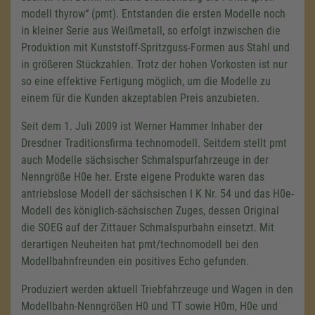
modell thyrow“ (pmt). Entstanden die ersten Modelle noch
in kleiner Serie aus Weißmetall, so erfolgt inzwischen die
Produktion mit Kunststoff-Spritzguss-Formen aus Stahl und
in größeren Stückzahlen. Trotz der hohen Vorkosten ist nur
so eine effektive Fertigung möglich, um die Modelle zu
einem für die Kunden akzeptablen Preis anzubieten.
Seit dem 1. Juli 2009 ist Werner Hammer Inhaber der
Dresdner Traditionsfirma technomodell. Seitdem stellt pmt
auch Modelle sächsischer Schmalspurfahrzeuge in der
Nenngröße H0e her. Erste eigene Produkte waren das
antriebslose Modell der
sächsischen I K Nr. 54
und das H0e-
Modell des königlich-sächsischen Zuges, dessen Original
die SOEG auf der Zittauer Schmalspurbahn einsetzt. Mit
derartigen Neuheiten hat pmt/technomodell bei den
Wir benötigen Ihre Zustimmung,
Modellbahnfreunden ein positives Echo gefunden.
um den Google Maps-Service zu
laden!
Produziert werden aktuell Triebfahrzeuge und Wagen in den
Modellbahn-Nenngrößen H0 und TT sowie H0m, H0e und
Wir verwenden einen Service eines