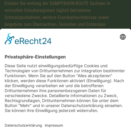
Erleben Sie entlang der DAMPFBAHN-ROUTE Sachsen in
reizvollen Urlaubsregionen täglich betriebene
Schmalspurbahnen, weitere Eisenbahnerlebnisse sowie
Angebote zum Übernachten, Genießen und Entdecken.