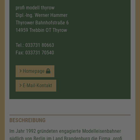
profi modell thyrow
Dipl.-Ing. Werner Hammer
Thyrower Bahnhofstraße 6
14959 Trebbin OT Thyrow
Tel.:
033731 80663
Fax: 033731 70540
Homepage
E-Mail-Kontakt
BESCHREIBUNG
Im Jahr 1992 gründeten engagierte Modelleisenbahner
südlich von Berlin im Land Brandenburg die Firma „profi