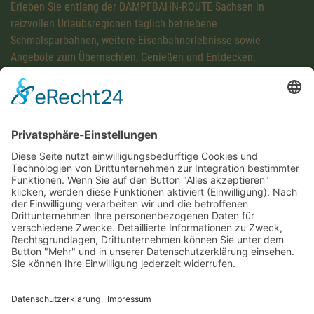
Erleben Sie entlang der DAMPFBAHN-ROUTE Sachsen in
reizvollen Urlaubsregionen täglich betriebene
Schmalspurbahnen, weitere Eisenbahnerlebnisse sowie
Angebote zum Übernachten, Genießen und Entdecken.