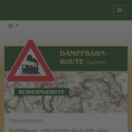
DE
DAMPFBAHN-
ROUTE
Sachsen
REISEANGEBOTE
Reiseangebote
Stadtführung „1000 Schritte durch 1000 Jahre“