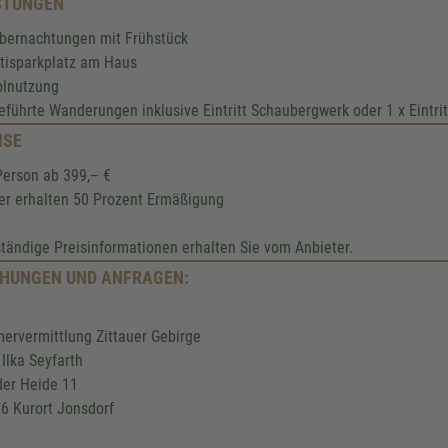
STUNGEN
Übernachtungen mit Frühstück
atisparkplatz am Haus
olnutzung
geführte Wanderungen inklusive Eintritt Schaubergwerk oder 1 x Eintri
ISE
Person ab 399,– €
er erhalten 50 Prozent Ermäßigung
ständige Preisinformationen erhalten Sie vom Anbieter.
HUNGEN UND ANFRAGEN:
ervermittlung Zittauer Gebirge
 Ilka Seyfarth
der Heide 11
6 Kurort Jonsdorf