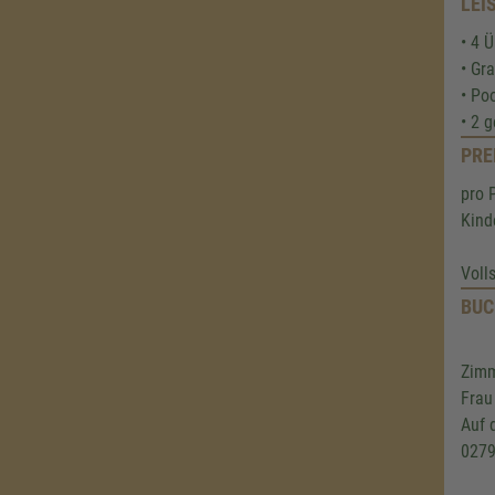
LEI
• 4 
• Gr
• Po
• 2 
PRE
pro 
Kind
Voll
BUC
Zimm
Frau
Auf 
0279