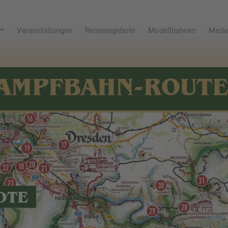
Veranstaltungen
Reiseangebote
Modellbahnen
Medie
AMPFBAHN-ROUT
OTE