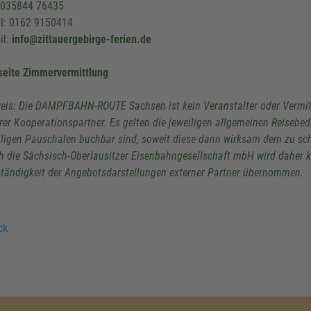
: 035844 76435
l: 0162 9150414
il:
info@zittauergebirge-ferien.de
eite Zimmervermittlung
eis: Die DAMPFBAHN-ROUTE Sachsen ist kein Veranstalter oder Vermittl
rer Kooperationspartner. Es gelten die jeweiligen allgemeinen Reisebed
iligen Pauschalen buchbar sind, soweit diese dann wirksam dem zu sch
h die Sächsisch-Oberlausitzer Eisenbahngesellschaft mbH wird daher ke
ständigkeit der Angebotsdarstellungen externer Partner übernommen.
ck