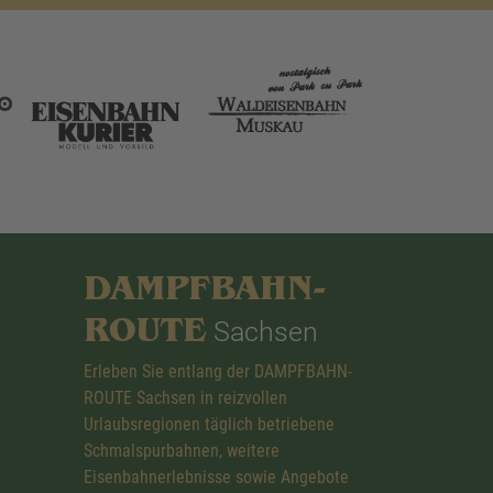
DAMPFBAHN-
ROUTE
Sachsen
Erleben Sie entlang der DAMPFBAHN-
ROUTE Sachsen in reizvollen
Urlaubsregionen täglich betriebene
Schmalspurbahnen, weitere
Eisenbahnerlebnisse sowie Angebote