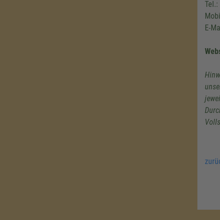
Tel.
Mobi
E-Ma
Webs
Hinw
unse
jewe
Durc
Voll
zurü