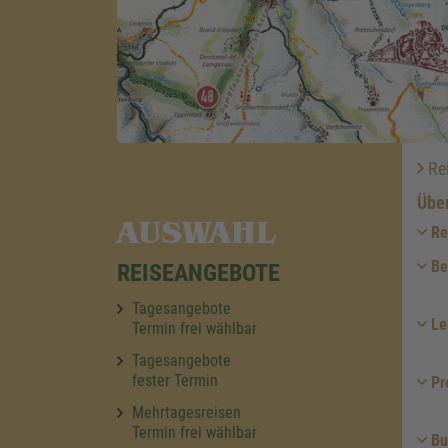
Re
Über
AUSWAHL
Re
Be
REISEANGEBOTE
Tagesangebote
Le
Termin frei wählbar
Tagesangebote
fester Termin
Pr
Mehrtagesreisen
Termin frei wählbar
Bu