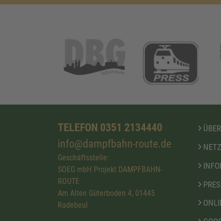
TELEFON 0351 2134440
ÜBER
info@dampfbahn-route.de
NETZ
Geschäftsstelle:
INFO
SOEG mbH Projekt DAMPFBAHN-
ROUTE
PRES
Am Alten Güterboden 4, 01445
ONLI
Radebeul