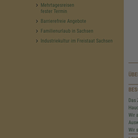
Mehrtagesreisen
fester Termin
Barrierefreie Angebote
Familienurlaub in Sachsen
Industriekultur im Freistaat Sachsen
ÜBE
BES
Das 
Hauc
Wir 
Ausw
Wir 