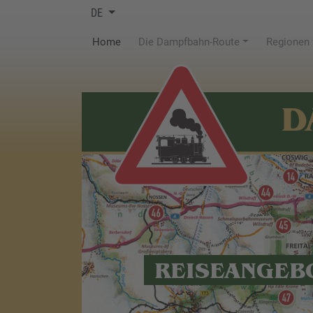
DE
(current)
Home
Die Dampfbahn-Route
Regionen
D
REISEANGEB