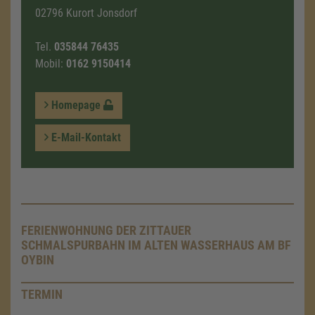
02796 Kurort Jonsdorf
Tel.
035844 76435
Mobil:
0162 9150414
Homepage
E-Mail-Kontakt
FERIENWOHNUNG DER ZITTAUER
SCHMALSPURBAHN IM ALTEN WASSERHAUS AM BF
OYBIN
TERMIN