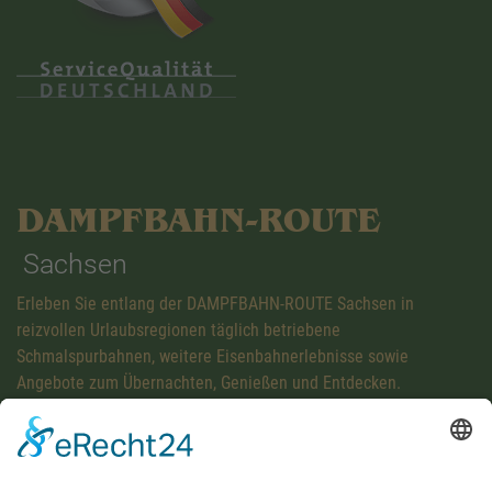
DAMPFBAHN-ROUTE
Sachsen
Erleben Sie entlang der DAMPFBAHN-ROUTE Sachsen in
reizvollen Urlaubsregionen täglich betriebene
Schmalspurbahnen, weitere Eisenbahnerlebnisse sowie
Angebote zum Übernachten, Genießen und Entdecken.