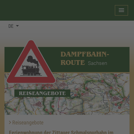
DE
DAMPFBAHN-
ROUTE
Sachsen
REISEANGEBOTE
Reiseangebote
Ferienwohnung der Zittauer Schmalspurbahn im