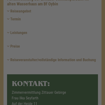
alten Wasserhaus am Bf Oybin
Reiseangebot
Termin
Leistungen
Preise
Reiseveranstalter/vollständige Information und Buchung
KONTAKT:
Zimmervermittlung Zittauer Gebirge
Frau Ilka Seyfarth
Auf der Heide 11