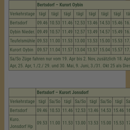
Bertsdorf – Kurort Oybin
Verkehrstage
tägl
tägl
tägl
tägl
tägl
tägl
tägl
tä
Bertsdorf
09.46
10.53
11.46
12.53
13.46
14.53
15.46
16
Oybin Nieder.
09.49
10.57
11.49
12.57
13.49
14.57
15.49
16
Teufelsmühle
09.53
11.00
11.53
13.00
13.53
15.00
15.53
17
Kurort Oybin
09.57
11.04
11.57
13.04
13.57
15.04
15.57
17
Sa/So Züge fahren nur vom 19. Apr bis 2. Nov, zusätzlich 18. Apri
Apr, 25. Apr, 1./2./ 29. und 30. Mai, 9. Juni, 3./31. Okt 25 als Di
Bertsdorf – Kurort Jonsdorf
Verkehrstage
tägl
Sa/So
tägl
Sa/So
tägl
Sa/So
tägl
S
Bertsdorf
09.46
10.53
11.46
12.53
13.46
14.53
15.46
1
Kuro.
09.53
11.00
11.53
13.00
13.53
15.00
15.53
1
Jonsdorf Hp