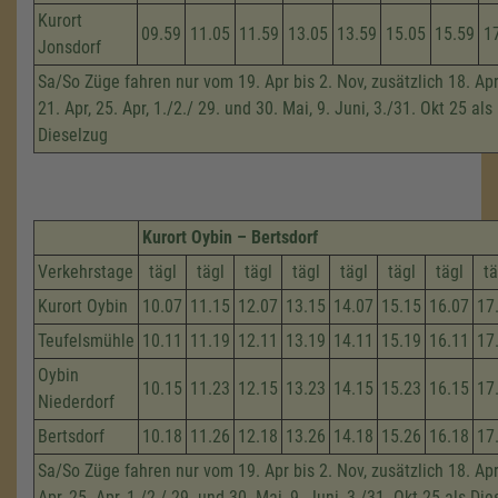
Kurort
09.59
11.05
11.59
13.05
13.59
15.05
15.59
1
Jonsdorf
Sa/So Züge fahren nur vom 19. Apr bis 2. Nov, zusätzlich 18. Apri
21. Apr, 25. Apr, 1./2./ 29. und 30. Mai, 9. Juni, 3./31. Okt 25 als
Dieselzug
Kurort Oybin – Bertsdorf
Verkehrstage
tägl
tägl
tägl
tägl
tägl
tägl
tägl
tä
Kurort Oybin
10.07
11.15
12.07
13.15
14.07
15.15
16.07
17
Teufelsmühle
10.11
11.19
12.11
13.19
14.11
15.19
16.11
17
Oybin
10.15
11.23
12.15
13.23
14.15
15.23
16.15
17
Niederdorf
Bertsdorf
10.18
11.26
12.18
13.26
14.18
15.26
16.18
17
Sa/So Züge fahren nur vom 19. Apr bis 2. Nov, zusätzlich 18. Apri
Apr, 25. Apr, 1./2./ 29. und 30. Mai, 9. Juni, 3./31. Okt 25 als Di