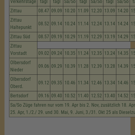
Verkehrstage
tägl
tägl
Sa/So
tägl
Sa/So
tägl
Sa/So
t
Zittau
08.47
09.09
10.20
11.09
12.20
13.09
14.20
1
Zittau
08.52
09.14
10.24
11.14
12.24
13.14
14.24
1
Haltepunkt
Zittau Süd
08.57
09.19
10.29
11.19
12.29
13.19
14.29
1
Zittau
Vorstadt
09.02
09.24
10.35
11.24
12.35
13.24
14.35
1
Olbersdorf
09.06
09.29
10.39
11.28
12.39
13.28
14.39
1
Nieder
Olbersdorf
09.12
09.35
10.46
11.34
12.46
13.34
14.46
1
Oberd.
Bertsdorf
09.16
09.40
10.52
11.40
12.52
13.40
14.52
1
Sa/So Züge fahren nur vom 19. Apr bis 2. Nov, zusätzlich 18. Apri
25. Apr, 1./2./ 29. und 30. Mai, 9. Juni, 3./31. Okt 25 als Dieselz