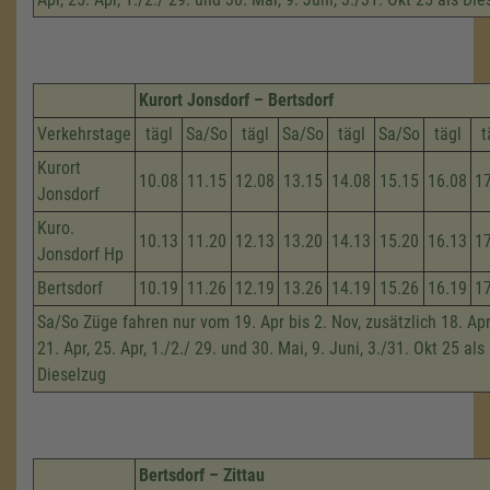
Kurort Jonsdorf – Bertsdorf
Verkehrstage
tägl
Sa/So
tägl
Sa/So
tägl
Sa/So
tägl
t
Kurort
10.08
11.15
12.08
13.15
14.08
15.15
16.08
1
Jonsdorf
Kuro.
10.13
11.20
12.13
13.20
14.13
15.20
16.13
1
Jonsdorf Hp
Bertsdorf
10.19
11.26
12.19
13.26
14.19
15.26
16.19
1
Sa/So Züge fahren nur vom 19. Apr bis 2. Nov, zusätzlich 18. Apri
21. Apr, 25. Apr, 1./2./ 29. und 30. Mai, 9. Juni, 3./31. Okt 25 als
Dieselzug
Bertsdorf – Zittau