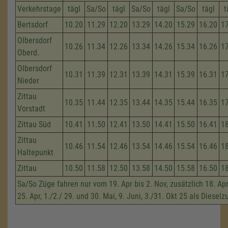
Verkehrstage
tägl
Sa/So
tägl
Sa/So
tägl
Sa/So
tägl
t
Bertsdorf
10.20
11.29
12.20
13.29
14.20
15.29
16.20
1
Olbersdorf
10.26
11.34
12.26
13.34
14.26
15.34
16.26
1
Oberd.
Olbersdorf
10.31
11.39
12.31
13.39
14.31
15.39
16.31
1
Nieder
Zittau
10.35
11.44
12.35
13.44
14.35
15.44
16.35
1
Vorstadt
Zittau Süd
10.41
11.50
12.41
13.50
14.41
15.50
16.41
1
Zittau
10.46
11.54
12.46
13.54
14.46
15.54
16.46
1
Haltepunkt
Zittau
10.50
11.58
12.50
13.58
14.50
15.58
16.50
1
Sa/So Züge fahren nur vom 19. Apr bis 2. Nov, zusätzlich 18. Apri
25. Apr, 1./2./ 29. und 30. Mai, 9. Juni, 3./31. Okt 25 als Dieselz