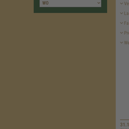
Ver
La
Fa
Pr
We
31.