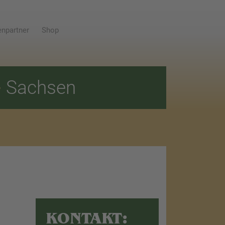
npartner
Shop
E
Sachsen
KONTAKT: