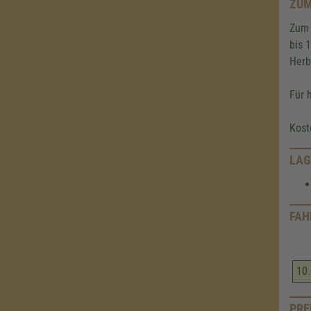
ZUM
Zum 
bis 
Herb
Für 
Kost
LAG
FAH
10.
PRE