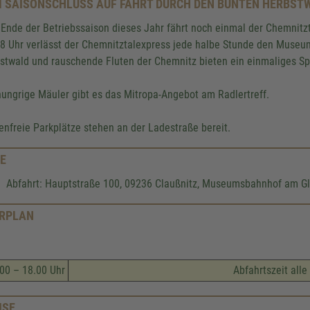
 SAISONSCHLUSS AUF FAHRT DURCH DEN BUNTEN HERBST
Ende der Betriebssaison dieses Jahr fährt noch einmal der Chemnitzt
18 Uhr verlässt der Chemnitztalexpress jede halbe Stunde den Muse
stwald und rauschende Fluten der Chemnitz bieten ein einmaliges Spek
hungrige Mäuler gibt es das Mitropa-Angebot am Radlertreff.
enfreie Parkplätze stehen an der Ladestraße bereit.
E
Abfahrt: Hauptstraße 100, 09236 Claußnitz, Museumsbahnhof am Gl
RPLAN
00 – 18.00 Uhr
Abfahrtszeit all
ISE