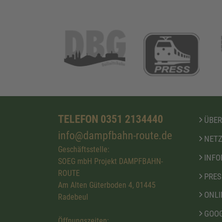
TELEFON 0351 2134440
ÜBER
info@dampfbahn-route.de
NETZ
Geschäftsstelle:
INFO
SOEG mbH Projekt DAMPFBAHN-
ROUTE
PRES
Am Alten Güterboden 4, 01445
ONLI
Radebeul
GOOG
Öffnungszeiten: