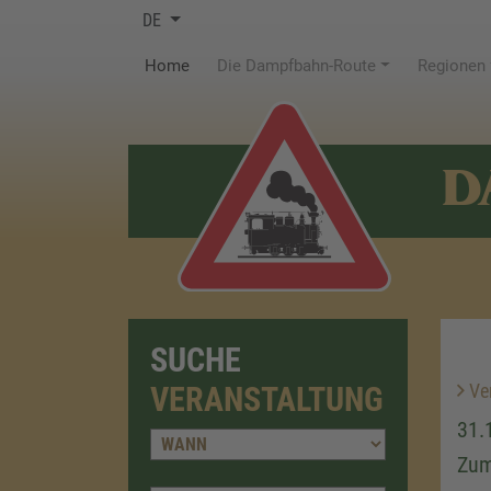
DE
(current)
Home
Die Dampfbahn-Route
Regionen
D
SUCHE
Ver
VERANSTALTUNG
31.
Zum