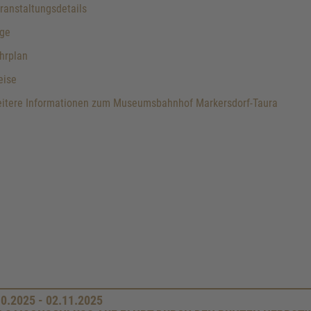
anstaltungsdetails
ge
hrplan
eise
itere Informationen zum Museumsbahnhof Markersdorf-Taura
10.2025 - 02.11.2025