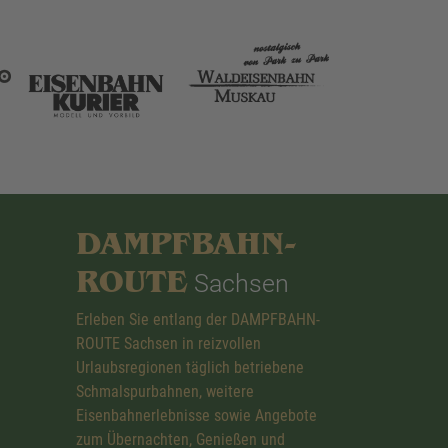
DAMPFBAHN-
ROUTE
Sachsen
Erleben Sie entlang der DAMPFBAHN-
ROUTE Sachsen in reizvollen
Urlaubsregionen täglich betriebene
Schmalspurbahnen, weitere
Eisenbahnerlebnisse sowie Angebote
zum Übernachten, Genießen und