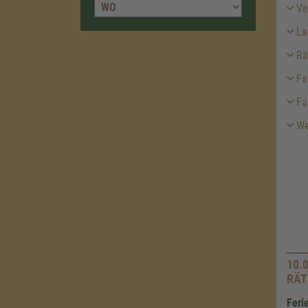
Ver
La
Rä
Fa
Fa
We
10.
RÄT
Feri