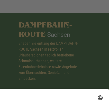
DAMPFBAHN-
ROUTE
Sachsen
Erleben Sie entlang der DAMPFBAHN-
ROUTE Sachsen in reizvollen
Urlaubsregionen täglich betriebene
Schmalspurbahnen, weitere
Eisenbahnerlebnisse sowie Angebote
zum Übernachten, Genießen und
Entdecken.