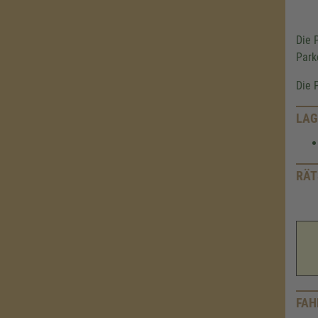
Die 
Park
Die 
LAG
RÄT
FAH