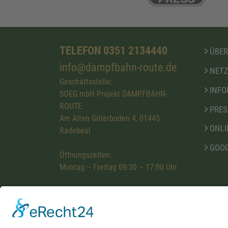
TELEFON 0351 2134440
ÜBER
info@dampfbahn-route.de
NETZ
Geschäftsstelle:
INFO
SOEG mbH Projekt DAMPFBAHN-
ROUTE
PRES
Am Alten Güterboden 4, 01445
ONLI
Radebeul
GOOG
Öffnungszeiten:
Montag – Freitag 09:30 – 17:00 Uhr