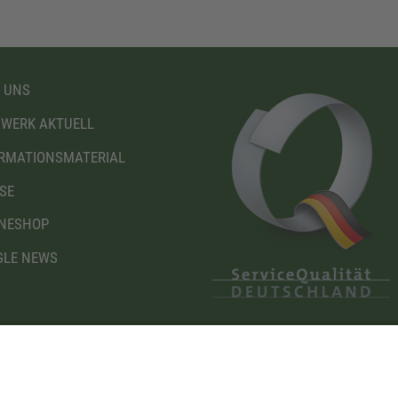
 UNS
WERK AKTUELL
RMATIONSMATERIAL
SE
NESHOP
LE NEWS