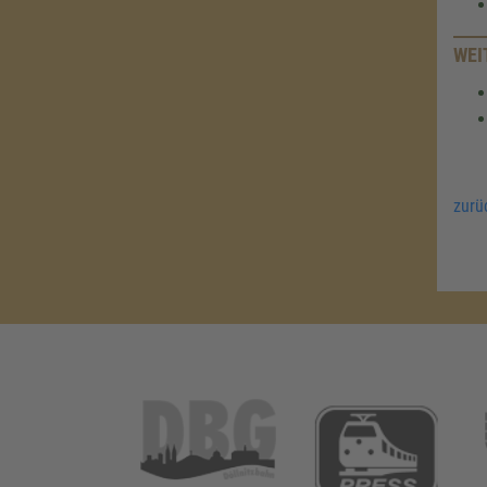
WEI
zurü