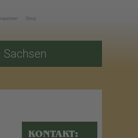
npartner
Shop
E
Sachsen
KONTAKT: