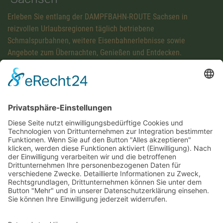
Erleben Sie entlang der DAMPFBAHN-ROUTE Sachsen in
reizvollen Urlaubsregionen täglich betriebene
Schmalspurbahnen, weitere Eisenbahnerlebnisse sowie
Angebote zum Übernachten, Genießen und Entdecken.