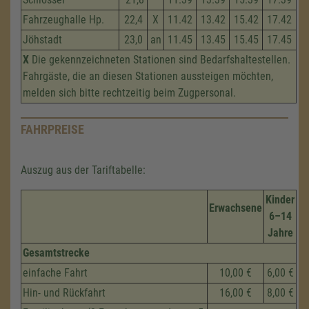
Fahrzeug­halle Hp.
22,4
X
11.42
13.42
15.42
17.42
Jöhstadt
23,0
an
11.45
13.45
15.45
17.45
X
Die gekennzeichneten Stationen sind Bedarfshaltestellen.
Fahrgäste, die an diesen Stationen aussteigen möchten,
melden sich bitte rechtzeitig beim Zugpersonal.
FAHRPREISE
Auszug aus der Tariftabelle:
Kinder
Erwachsene
6–14
Jahre
Gesamtstrecke
einfache Fahrt
10,00 €
6,00 €
Hin- und Rückfahrt
16,00 €
8,00 €