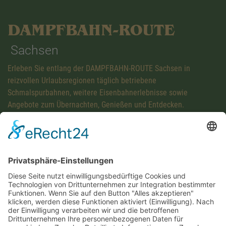
DAMPFBAHN-ROUTE
Sachsen
Erleben Sie entlang der DAMPFBAHN-ROUTE Sachsen in
reizvollen Urlaubsregionen täglich betriebene
Schmalspurbahnen, weitere Eisenbahnerlebnisse sowie
Angebote zum Übernachten, Genießen und Entdecken.