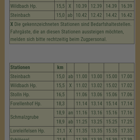
Wildbach Hp.
15,5
X
10.39
12.39
14.39
16.39
Steinbach
15,0
ab
10.42
12.42
14.42
16.42
X
Die gekennzeichneten Stationen sind Bedarfshaltestellen.
Fahrgäste, die an diesen Stationen aussteigen möchten,
melden sich bitte rechtzeitig beim Zugpersonal.
Stationen
km
Steinbach
15,0
ab
11.00
13.00
15.00
17.00
Wildbach Hp.
15,5
X
11.02
13.02
15.02
17.02
Stolln Hp.
16,5
11.06
13.06
15.06
17.06
Forellenhof Hp.
18,3
11.14
13.14
15.14
17.14
18,9
an
11.16
13.16
15.16
17.16
Schmalzgrube
18,9
ab
11.25
13.25
15.25
17.25
Loreleifelsen Hp.
21,1
X
11.35
13.35
15.35
17.35
Schlössel
21,8
11.39
13.39
15.39
17.39