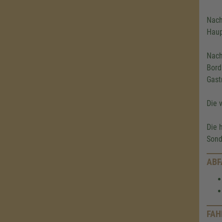
Nach
Haup
Nach
Bord
Gast
Die 
Die 
Sond
ABF
FAH