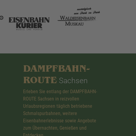
DAMPFBAHN-
ROUTE
Sachsen
Erleben Sie entlang der DAMPFBAHN-
ROUTE Sachsen in reizvollen
Urlaubsregionen täglich betriebene
Schmalspurbahnen, weitere
Eisenbahnerlebnisse sowie Angebote
zum Übernachten, Genießen und
Entdecken.