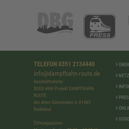
TELEFON 0351 2134440
ÜBER
info@dampfbahn-route.de
NETZ
Geschäftsstelle:
INFO
SOEG mbH Projekt DAMPFBAHN-
ROUTE
PRES
Am Alten Güterboden 4, 01445
ONLI
Radebeul
GOOG
Öffnungszeiten: