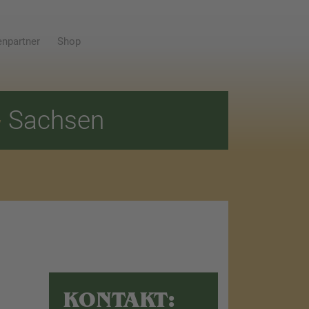
npartner
Shop
E
Sachsen
KONTAKT: