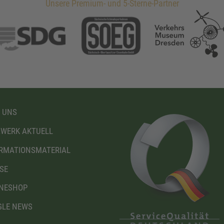
Unsere Premium- und 5-Sterne-Partner
 UNS
WERK AKTUELL
RMATIONSMATERIAL
SE
NESHOP
LE NEWS