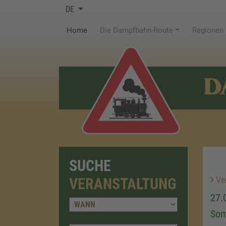
DE
(current)
Home
Die Dampfbahn-Route
Regionen
D
SUCHE
Ver
VERANSTALTUNG
27.
Som