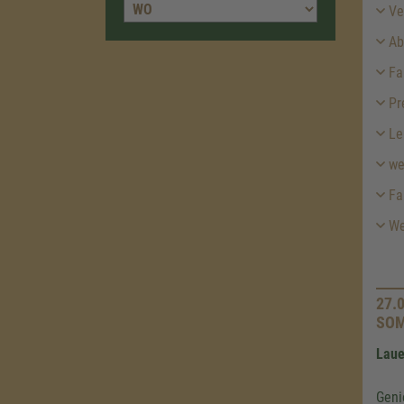
Ver
Abf
Fah
Pr
Le
we
Fa
Wei
27.
SO
Laue
Geni