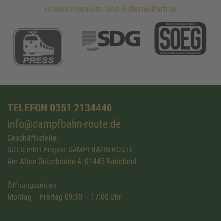
Unsere Premium- und 5-Sterne-Partner
TELEFON 0351 2134440
info@dampfbahn-route.de
Geschäftsstelle:
SOEG mbH Projekt DAMPFBAHN-ROUTE
Am Alten Güterboden 4, 01445 Radebeul
Öffnungszeiten:
Montag – Freitag 09:30 – 17:00 Uhr