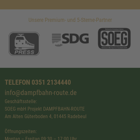
Unsere Premium- und 5-Sterne-Partner
TELEFON 0351 2134440
info@dampfbahn-route.de
Geschäftsstelle:
SOEG mbH Projekt DAMPFBAHN-ROUTE
Am Alten Güterboden 4, 01445 Radebeul
Öffnungszeiten:
Montag – Freitag 09:30 – 17:00 Uhr