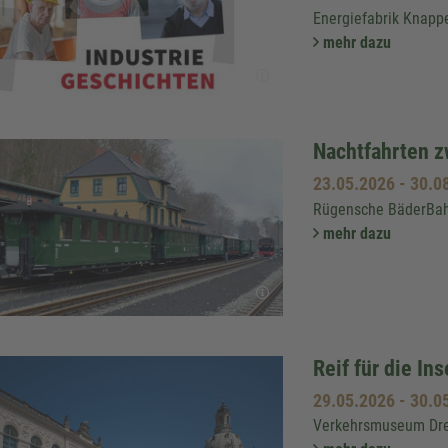
Energiefabrik Knapp
mehr dazu
Nachtfahrten z
23.05.2026
-
30.0
Rügensche BäderBa
mehr dazu
Reif für die In
29.05.2026
-
30.0
Verkehrsmuseum Dr