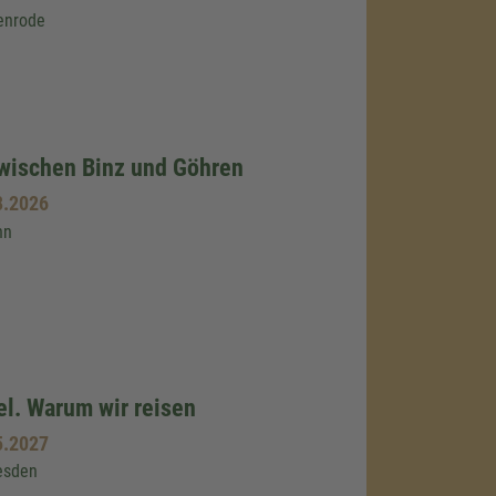
enrode
wischen Binz und Göhren
8.2026
hn
sel. Warum wir reisen
5.2027
esden