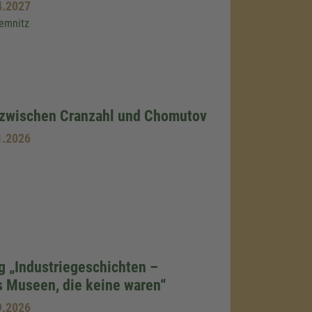
4.2027
emnitz
 zwischen Cranzahl und Chomutov
1.2026
g „Industriegeschichten –
 Museen, die keine waren“
9.2026