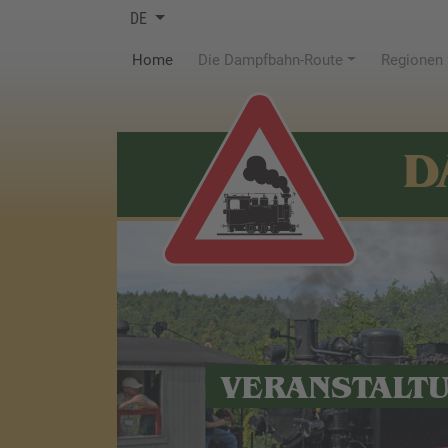
DE
(current)
Home
Die Dampfbahn-Route
Regionen
D
VERANSTALT