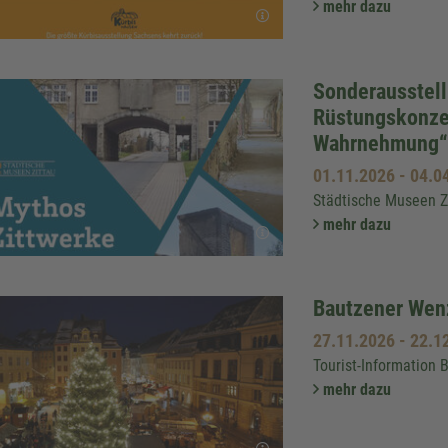
mehr dazu
Sonderausstell
Rüstungskonzer
Wahrnehmung“
01.11.2026
-
04.0
Städtische Museen Z
mehr dazu
Bautzener Wen
27.11.2026
-
22.1
Tourist-Information 
mehr dazu