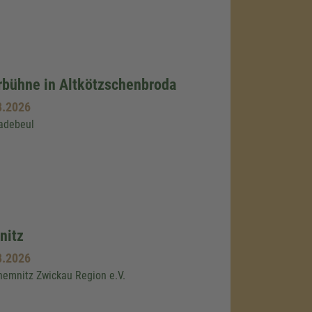
bühne in Altkötzschenbroda
8.2026
Radebeul
nitz
8.2026
emnitz Zwickau Region e.V.