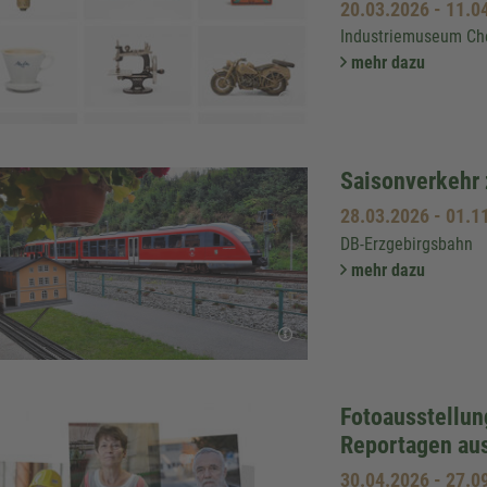
20.03.2026
-
11.0
Industriemuseum Ch
mehr dazu
Saisonverkehr
28.03.2026
-
01.1
DB-Erzgebirgsbahn
mehr dazu
Fotoausstellun
Reportagen aus
30.04.2026
-
27.0