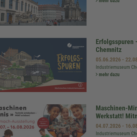
mehr dazu
Erfolgsspuren 
Chemnitz
05.06.2026
-
22.0
Industriemuseum Ch
mehr dazu
Maschinen-Mini
Werkstatt! Mit
04.07.2026
-
16.0
Industriemuseum Ch