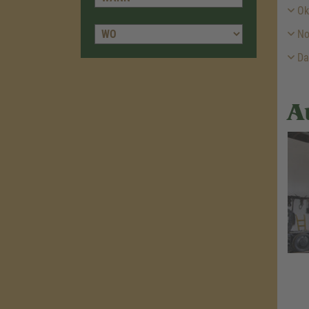
Ok
No
Da
A