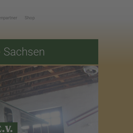
npartner
Shop
E
Sachsen
.V.