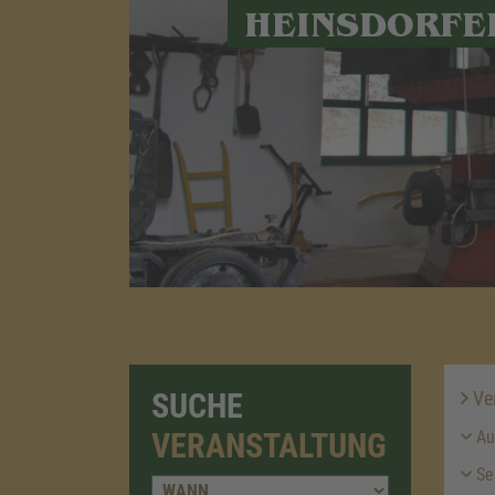
HEINSDORFE
SUCHE
Ver
VERANSTALTUNG
Au
Se