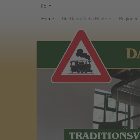
DE
(current)
Home
Die Dampfbahn-Route
Regionen
D
TRADITIONSV