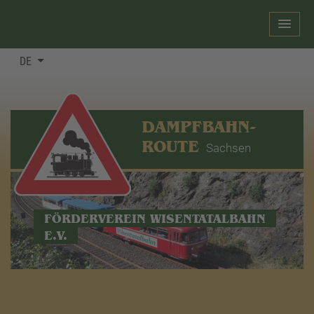
DE
DAMPFBAHN-
ROUTE
Sachsen
FÖRDERVEREIN WISENTATALBAHN
E.V.