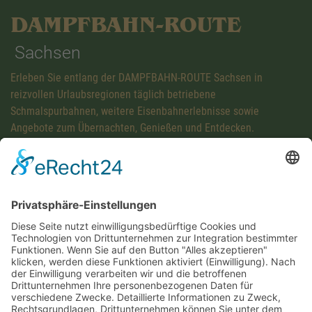
DAMPFBAHN-ROUTE
Sachsen
Erleben Sie entlang der DAMPFBAHN-ROUTE Sachsen in
reizvollen Urlaubsregionen täglich betriebene
Schmalspurbahnen, weitere Eisenbahnerlebnisse sowie
Angebote zum Übernachten, Genießen und Entdecken.