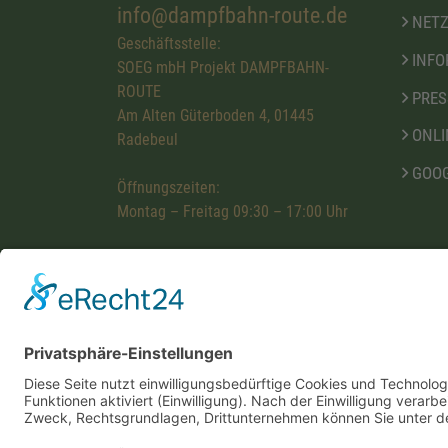
info@dampfbahn-route.de
NETZ
Geschäftsstelle:
INFO
SOEG mbH Projekt DAMPFBAHN-
ROUTE
PRES
Am Alten Güterboden 4, 01445
ONLI
Radebeul
GOOG
Öffnungszeiten:
Montag – Freitag 09:30 – 17:00 Uhr