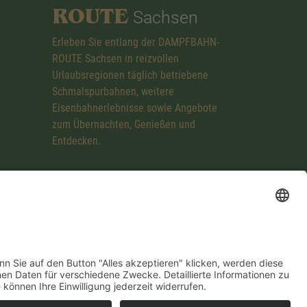
ROUTE
Sachsen
Erleben Sie entlang der DAMPFBAHN-
ROUTE Sachsen in reizvollen
Urlaubsregionen täglich betriebene
Schmalspurbahnen, weitere
Eisenbahnerlebnisse sowie Angebote
zum Übernachten, Genießen und
Entdecken.
mpressum
Datenschutzerklärung
Cookie-Einstellungen