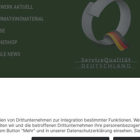
WERK AKTUELL
RMATIONSMATERIAL
SE
NESHOP
LE NEWS
Diese Maßnahme wird mitfinanziert mit Steuermitteln
I
auf Grundlage des von den Abgeordneten des