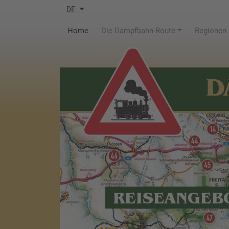
DE
(current)
Home
Die Dampfbahn-Route
Regionen
D
REISEANGEB