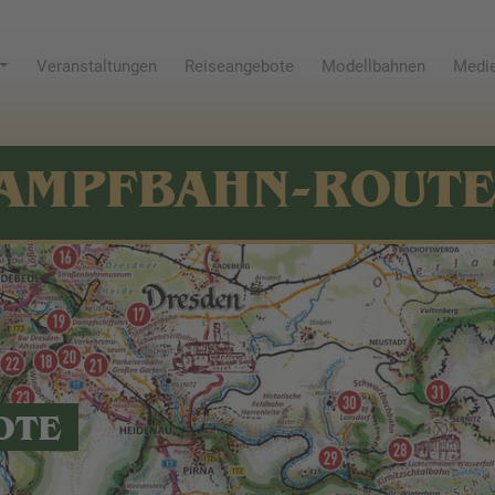
Veranstaltungen
Reiseangebote
Modellbahnen
Medie
AMPFBAHN-ROUT
OTE