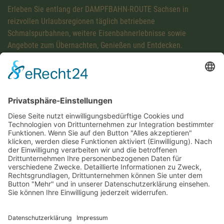
Erleben Sie entlang der DAMPFBAHN-ROUTE Sachsen in
reizvollen Urlaubsregionen täglich betriebene
Schmalspurbahnen, weitere Eisenbahnerlebnisse sowie
Angebote zum Übernachten, Genießen und Entdecken.