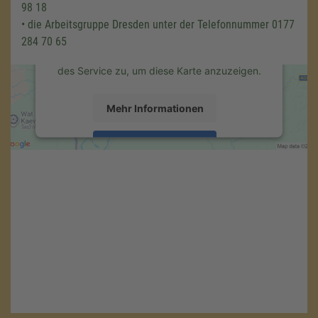
98 18
Drittanbieters, um Karteninhalte einzubetten.
• die Arbeitsgruppe Dresden unter der Telefonnummer 0177
Dieser Service kann Daten zu Ihren
Aktivitäten sammeln. Bitte lesen Sie die
284 70 65
Details durch und stimmen Sie der Nutzung
des Service zu, um diese Karte anzuzeigen.
Mehr Informationen
Akzeptieren
powered by
Usercentrics Consent
Management Platform
&
eRecht24