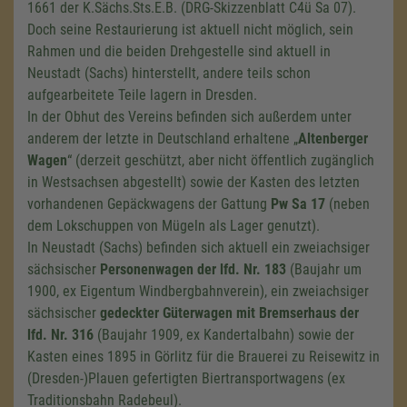
1661 der K.Sächs.Sts.E.B. (DRG-Skizzenblatt
C4ü Sa 07
).
Doch seine Restaurierung ist aktuell nicht möglich, sein
Rahmen und die beiden Drehgestelle sind aktuell in
Neustadt (Sachs) hinterstellt, andere teils schon
aufgearbeitete Teile lagern in Dresden.
In der Obhut des Vereins befinden sich außerdem unter
anderem der letzte in Deutschland erhaltene „
Altenberger
Wagen
“ (derzeit geschützt, aber nicht öffentlich zugänglich
in Westsachsen abgestellt) sowie der Kasten des letzten
vorhandenen Gepäckwagens der Gattung
Pw Sa 17
(neben
dem Lokschuppen von Mügeln als Lager genutzt).
In Neustadt (Sachs) befinden sich aktuell ein zweiachsiger
sächsischer
Personenwagen der
lfd. Nr. 183
(Baujahr um
1900, ex Eigentum Windbergbahnverein), ein zweiachsiger
sächsischer
gedeckter Güterwagen mit Bremserhaus der
lfd. Nr. 316
(Baujahr 1909, ex Kandertalbahn) sowie der
Kasten eines 1895 in Görlitz für die Brauerei zu Reisewitz in
(Dresden-)Plauen gefertigten Biertransportwagens (ex
Traditionsbahn Radebeul).