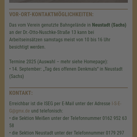
VOR-ORT-KONTAKTMÖGLICHKEITEN:
Das vom Verein genutzte Bahngelände in
Neustadt (Sachs)
an der Dr.-Otto-Nuschke-Straße 13 kann bei
Arbeitseinsätzen samstags meist von 10 bis 16 Uhr
besichtigt werden.
Termine 2025 (Auswahl – mehr siehe Homepage):
• 14. September: „Tag des offenen Denkmals“ in Neustadt
(Sachs)
KONTAKT:
Erreichbar ist die ISEG per E-Mail unter der Adresse
I-S-E-
Wir benötigen Ihre Zustimmung,
G@gmx.de
und telefonisch:
um den Google Maps-Service zu
• die Sektion Meißen unter der Telefonnummer 0162 952 63
laden!
58
• die Sektion Neustadt unter der Telefonnummer 0179 297
Wir verwenden einen Service eines