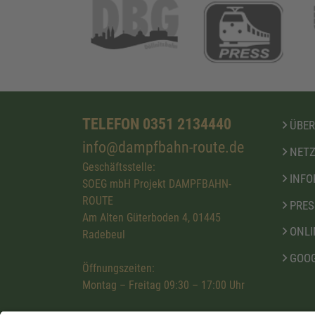
TELEFON 0351 2134440
ÜBER
info@dampfbahn-route.de
NETZ
Geschäftsstelle:
INFO
SOEG mbH Projekt DAMPFBAHN-
ROUTE
PRES
Am Alten Güterboden 4, 01445
ONLI
Radebeul
GOOG
Öffnungszeiten:
Montag – Freitag 09:30 – 17:00 Uhr