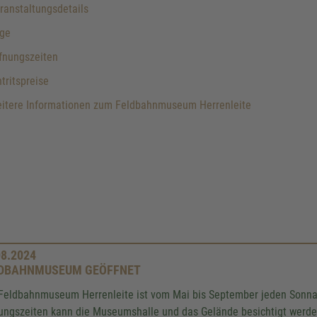
anstaltungsdetails
ge
fnungszeiten
tritspreise
itere Informationen zum Feldbahnmuseum Herrenleite
08.2024
DBAHNMUSEUM GEÖFFNET
Feldbahnmuseum Herrenleite ist vom Mai bis September jeden Sonnab
ungszeiten kann die Museumshalle und das Gelände besichtigt werde