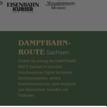
DAMPFBAHN-
ROUTE
Sachsen
Erleben Sie entlang der DAMPFBAHN-
ROUTE Sachsen in reizvollen
Urlaubsregionen täglich betriebene
Schmalspurbahnen, weitere
Eisenbahnerlebnisse sowie Angebote
zum Übernachten, Genießen und
Entdecken.