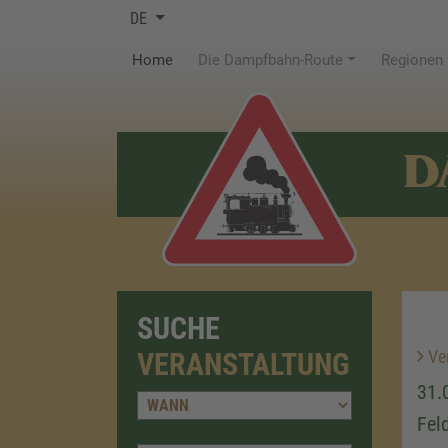
DE
(current)
Home
Die Dampfbahn-Route
Regionen
D
SUCHE
Ver
VERANSTALTUNG
31.
Fel