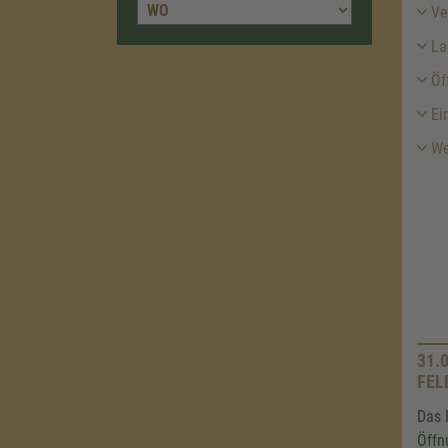
Ver
La
Öf
Ein
We
31.
FEL
Das 
Öffn