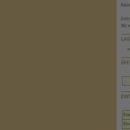
Baua
Eint
Wir 
LAG
ÖFF
EIN
Er
Kin