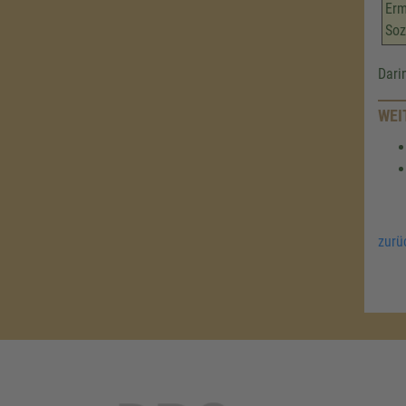
Erm
Soz
Dari
WEI
zurü