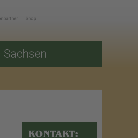
npartner
Shop
E
Sachsen
KONTAKT: