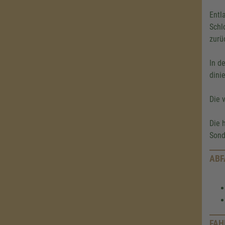
Entl
Schl
zurüc
In d
dini
Die 
Die 
Sond
ABF
FAH