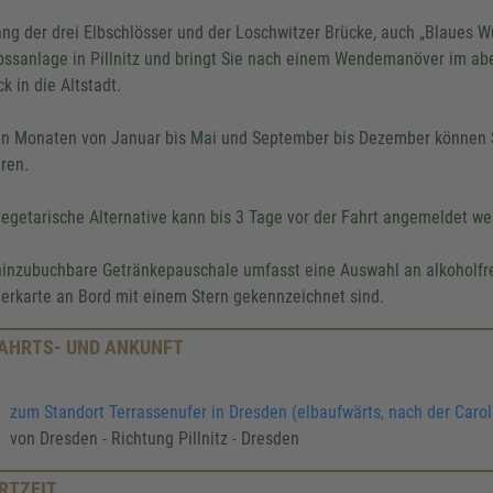
ang der drei Elbschlösser und der Loschwitzer Brücke, auch „Blaues W
ossanlage in Pillnitz und bringt Sie nach einem Wendemanöver im abe
k in die Altstadt.
en Monaten von Januar bis Mai und September bis Dezember können 
eren.
vegetarische Alternative kann bis 3 Tage vor der Fahrt angemeldet we
hinzubuchbare Getränkepauschale umfasst eine Auswahl an alkoholfre
erkarte an Bord mit einem Stern gekennzeichnet sind.
AHRTS- UND ANKUNFT
zum Standort Terrassenufer in Dresden (elbaufwärts, nach der Caro
von Dresden - Richtung Pillnitz - Dresden
RTZEIT