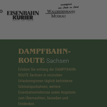
DAMPFBAHN-
ROUTE
Sachsen
Erleben Sie entlang der DAMPFBAHN-
ROUTE Sachsen in reizvollen
Urlaubsregionen täglich betriebene
Schmalspurbahnen, weitere
Eisenbahnerlebnisse sowie Angebote
zum Übernachten, Genießen und
Entdecken.