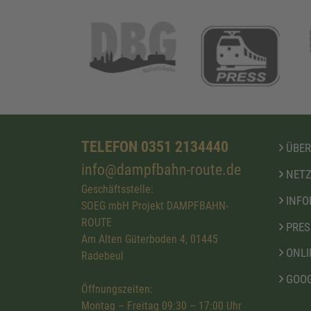
TELEFON 0351 2134440
ÜBER
info@dampfbahn-route.de
NETZ
Geschäftsstelle:
INFO
SOEG mbH Projekt DAMPFBAHN-
ROUTE
PRES
Am Alten Güterboden 4, 01445
ONLI
Radebeul
GOOG
Öffnungszeiten:
Montag – Freitag 09:30 – 17:00 Uhr