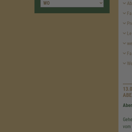
Abf
Fah
Pr
Le
we
Fa
Wei
13.
ABE
Aben
Gehe
vom 