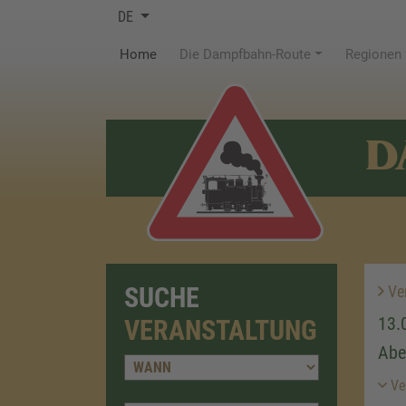
DE
(current)
Home
Die Dampfbahn-Route
Regionen
D
SUCHE
Ver
13.
VERANSTALTUNG
Abe
Ver