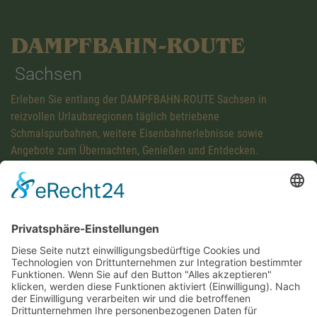
DAMPFBAHN-ROUTE
Sachsen
Erleben Sie entlang der DAMPFBAHN-ROUTE Sachsen in
reizvollen Urlaubsregionen täglich betriebene
Schmalspurbahnen, weitere Eisenbahnerlebnisse sowie
Angebote zum Übernachten, Genießen und Entdecken.