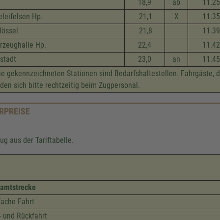
18,9
ab
11.25
eleifelsen Hp.
21,1
X
11.35
lössel
21,8
11.39
rzeug­halle Hp.
22,4
11.42
stadt
23,0
an
11.45
e gekennzeichneten Stationen sind Bedarfshaltestellen. Fahrgäste, 
den sich bitte rechtzeitig beim Zugpersonal.
RPREISE
ug aus der Tariftabelle.
amtstrecke
fache Fahrt
- und Rückfahrt