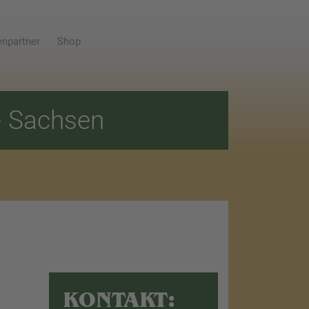
npartner
Shop
E
Sachsen
KONTAKT: