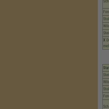
Sch
For
Sto
Wil
Ste
X
Di
mel
Sta
Ste
Wil
Sto
For
Sch