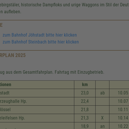
ebirgstäler, historische Dampfloks und urige Waggons im Stil der De
en aufleben.
E
zum Bahnhof Jöhstadt bitte hier klicken
zum Bahnhof Steinbach bitte hier klicken
RPLAN 2025
ug aus dem Gesamtfahrplan. Fahrtag mit Einzugbetrieb.
tionen
km
stadt
23,0
ab
10.05
rzeug­halle Hp.
22,4
10.07
lössel
21,8
10.11
eleifelsen Hp.
21,3
X
10.14
18,9
an
10.22