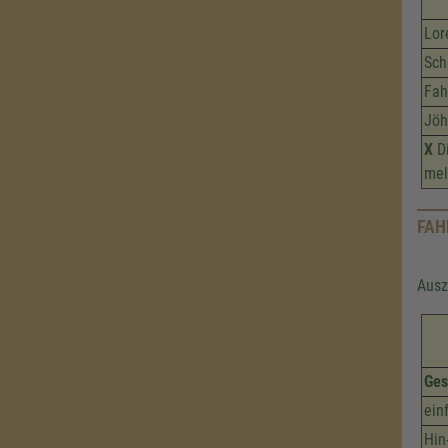
Lor
Sch
Fah
Jöh
X
Di
mel
FAH
Ausz
Ges
ein
Hin