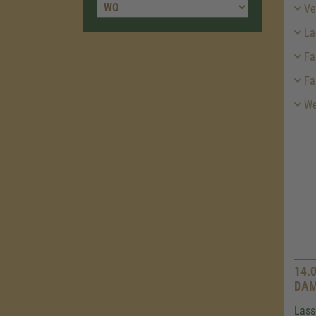
Ver
La
Fa
Fa
Wei
14.
DAM
Lass