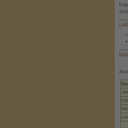
Erzg
Zeit
LAG
FAH
Ausz
Sta
Jöh
Fah
Sch
Lor