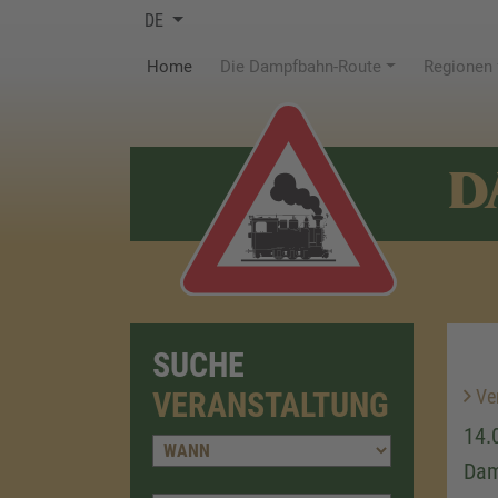
DE
(current)
Home
Die Dampfbahn-Route
Regionen
D
SUCHE
Ver
VERANSTALTUNG
14.
Dam