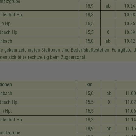
malzgrube
18,9
ab
10.24
ellenhof Hp.
18,3
10.28
lln Hp.
16,5
10.35
dbach Hp.
15,5
X
10.39
inbach
15,0
ab
10.42
e gekennzeichneten Stationen sind Bedarfshaltestellen. Fahrgäste, 
den sich bitte rechtzeitig beim Zugpersonal.
tionen
km
inbach
15,0
ab
11.00
dbach Hp.
15,5
X
11.02
lln Hp.
16,5
11.06
ellenhof Hp.
18,3
11.14
18,9
an
11.16
malzgrube