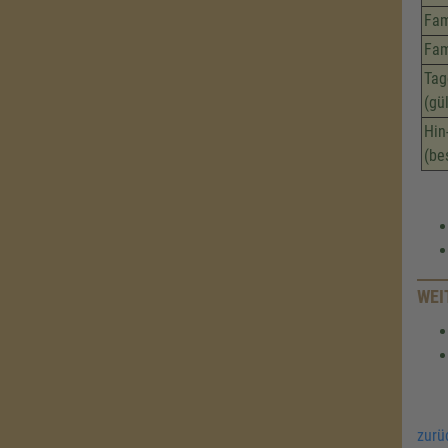
Fam
Fam
Tag
(gü
Hin
(be
WEI
zurü