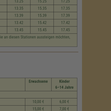
13.25
15.25
17.25
13.35
15.35
17.35
13.39
15.39
17.39
13.42
15.42
17.42
13.45
15.45
17.45
die an diesen Stationen aussteigen möchten,
Erwachsene
Kinder
6–14 Jahre
10,00 €
6,00 €
15,00 €
7,00 €