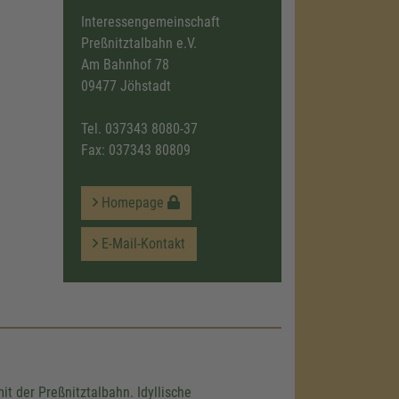
Interessengemeinschaft
Preßnitztalbahn e.V.
Am Bahnhof 78
09477 Jöhstadt
Tel.
037343 8080-37
Fax: 037343 80809
Homepage
E-Mail-Kontakt
it der Preßnitztalbahn. Idyllische