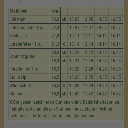
Stationen
km
Jöhstadt
23,0
ab
10.05
12.05
14.05
16.05
Fahrzeug­halle Hp.
22,4
10.07
12.07
14.07
16.07
Schlössel
21,8
10.11
12.11
14.11
16.11
Loreleifelsen Hp.
21,3
X
10.14
12.14
14.14
16.14
18,9
an
10.22
12.22
14.22
16.22
Schmalzgrube
18,9
ab
10.24
12.24
14.24
16.24
Forellenhof Hp.
18,3
10.28
12.28
14.28
16.28
Stolln Hp.
16,5
10.35
12.35
14.35
16.35
Wildbach Hp.
15,5
X
10.39
12.39
14.39
16.39
Steinbach
15,0
ab
10.42
12.42
14.42
16.42
X
Die gekennzeichneten Stationen sind Bedarfshaltestellen.
Fahrgäste, die an diesen Stationen aussteigen möchten,
melden sich bitte rechtzeitig beim Zugpersonal.