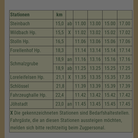
Stationen
km
Steinbach
15,0
ab
11.00
13.00
15.00
17.00
Wildbach Hp.
15,5
X
11.02
13.02
15.02
17.02
Stolln Hp.
16,5
11.06
13.06
15.06
17.06
Forellenhof Hp.
18,3
11.14
13.14
15.14
17.14
18,9
an
11.16
13.16
15.16
17.16
Schmalzgrube
18,9
ab
11.25
13.25
15.25
17.25
Loreleifelsen Hp.
21,1
X
11.35
13.35
15.35
17.35
Schlössel
21,8
11.39
13.39
15.39
17.39
Fahrzeug­halle Hp.
22,4
11.42
13.42
15.42
17.42
Jöhstadt
23,0
an
11.45
13.45
15.45
17.45
X
Die gekennzeichneten Stationen sind Bedarfshaltestellen.
Fahrgäste, die an diesen Stationen aussteigen möchten,
melden sich bitte rechtzeitig beim Zugpersonal.