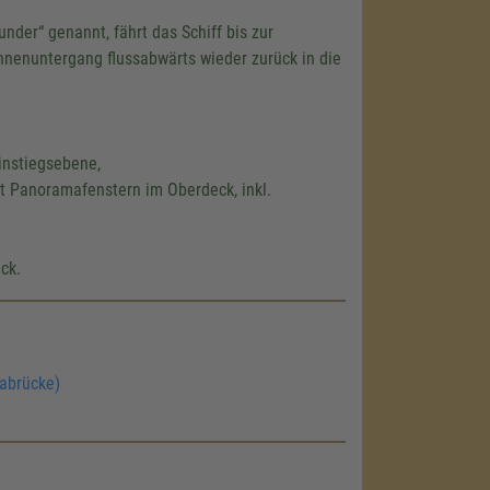
nder“ genannt, fährt das Schiff bis zur
nnenuntergang flussabwärts wieder zurück in die
instiegsebene,
t Panoramafenstern im Oberdeck, inkl.
ck.
labrücke)