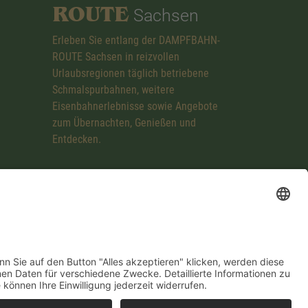
ROUTE
Sachsen
Erleben Sie entlang der DAMPFBAHN-
ROUTE Sachsen in reizvollen
Urlaubsregionen täglich betriebene
Schmalspurbahnen, weitere
Eisenbahnerlebnisse sowie Angebote
zum Übernachten, Genießen und
Entdecken.
mpressum
Datenschutzerklärung
Cookie-Einstellungen