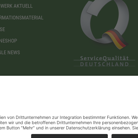
WERK AKTUELL
RMATIONSMATERIAL
SE
NESHOP
LE NEWS
Diese Maßnahme wird mitfinanziert mit Steuermitteln
I
auf Grundlage des von den Abgeordneten des