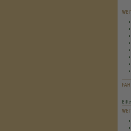
WEI
FAH
Bitt
WEI