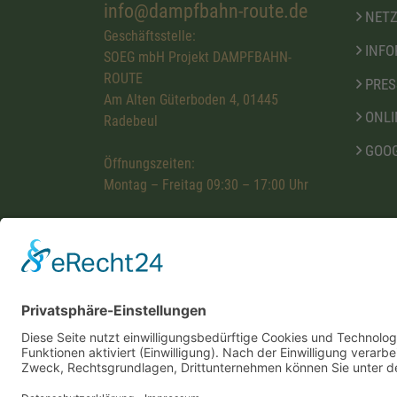
info@dampfbahn-route.de
NETZ
Geschäftsstelle:
INFO
SOEG mbH Projekt DAMPFBAHN-
ROUTE
PRES
Am Alten Güterboden 4, 01445
ONLI
Radebeul
GOOG
Öffnungszeiten:
Montag – Freitag 09:30 – 17:00 Uhr