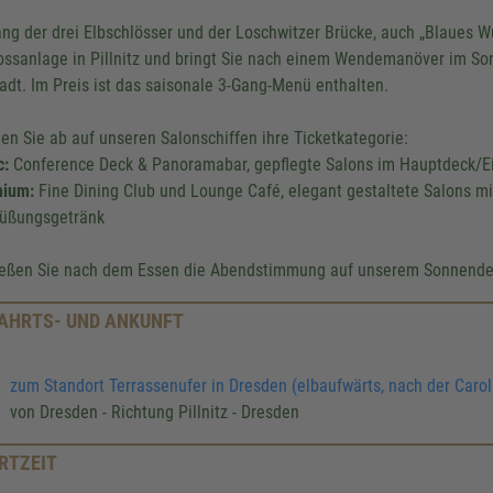
ang der drei Elbschlösser und der Loschwitzer Brücke, auch „Blaues Wu
ossanlage in Pillnitz und bringt Sie nach einem Wendemanöver im So
tadt. Im Preis ist das saisonale 3-Gang-Menü enthalten.
en Sie ab auf unseren Salonschiffen ihre Ticketkategorie:
c:
Conference Deck & Panoramabar, gepflegte Salons im Hauptdeck/E
ium:
Fine Dining Club und Lounge Café, elegant gestaltete Salons mi
üßungsgetränk
eßen Sie nach dem Essen die Abendstimmung auf unserem Sonnende
AHRTS- UND ANKUNFT
zum Standort Terrassenufer in Dresden (elbaufwärts, nach der Caro
von Dresden - Richtung Pillnitz - Dresden
RTZEIT