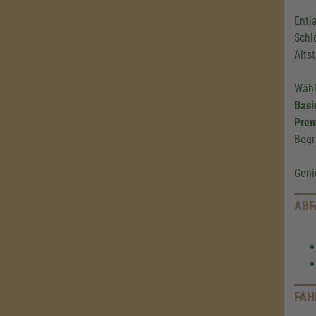
Entl
Schl
Alts
Wähl
Basi
Prem
Begr
Geni
ABF
FAH