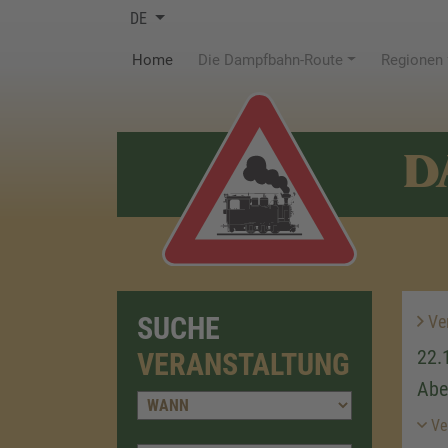
DE
(current)
Home
Die Dampfbahn-Route
Regionen
D
SUCHE
Ver
22.
VERANSTALTUNG
Abe
Ver