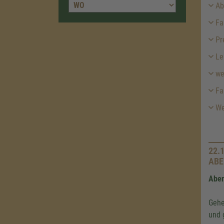
Abf
Fah
Pr
Le
we
Fa
Wei
22.
ABE
Aben
Gehe
und 