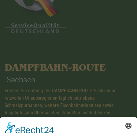
DAMPFBAHN-ROUTE
Sachsen
Erleben Sie entlang der DAMPFBAHN-ROUTE Sachsen in
reizvollen Urlaubsregionen täglich betriebene
Schmalspurbahnen, weitere Eisenbahnerlebnisse sowie
Angebote zum Übernachten, Genießen und Entdecken.