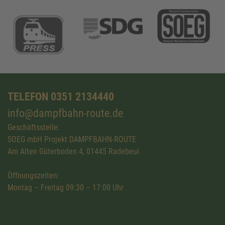
TELEFON 0351 2134440
info@dampfbahn-route.de
Geschäftsstelle:
SOEG mbH Projekt DAMPFBAHN-ROUTE
Am Alten Güterboden 4, 01445 Radebeul
Öffnungszeiten:
Montag – Freitag 09:30 – 17:00 Uhr