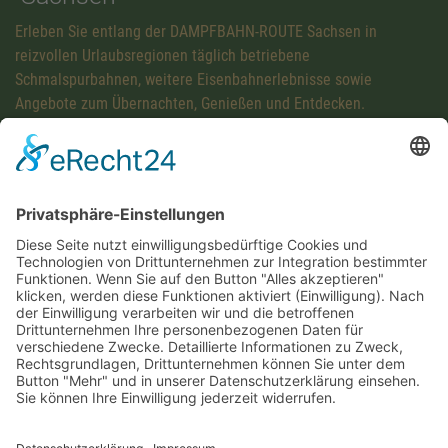
Erleben Sie entlang der DAMPFBAHN-ROUTE Sachsen in
reizvollen Urlaubsregionen täglich betriebene
Schmalspurbahnen, weitere Eisenbahnerlebnisse sowie
Angebote zum Übernachten, Genießen und Entdecken.