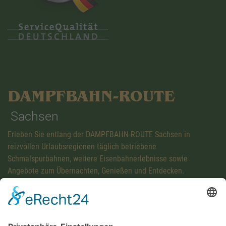
DAMPFBAHN-ROUTE
Sachsen
Erleben Sie entlang der DAMPFBAHN-ROUTE Sachsen in
reizvollen Urlaubsregionen täglich betriebene
Schmalspurbahnen, weitere Eisenbahnerlebnisse sowie
Angebote zum Übernachten, Genießen und Entdecken.