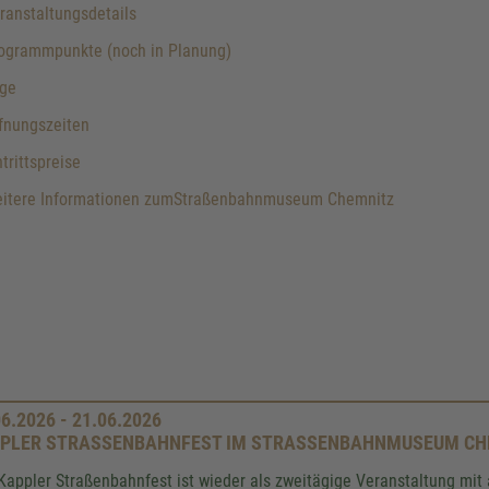
anstaltungsdetails
ogrammpunkte (noch in Planung)
ge
fnungszeiten
trittspreise
itere Informationen zumStraßenbahnmuseum Chemnitz
06.2026 - 21.06.2026
PLER STRASSENBAHNFEST IM STRASSENBAHNMUSEUM CHEM
Kappler Straßenbahnfest ist wieder als zweitägige Veranstaltung m