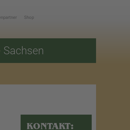
npartner
Shop
E
Sachsen
KONTAKT: