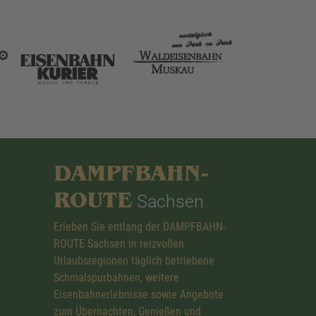
DAMPFBAHN-
ROUTE
Sachsen
Erleben Sie entlang der DAMPFBAHN-
ROUTE Sachsen in reizvollen
Urlaubsregionen täglich betriebene
Schmalspurbahnen, weitere
Eisenbahnerlebnisse sowie Angebote
zum Übernachten, Genießen und