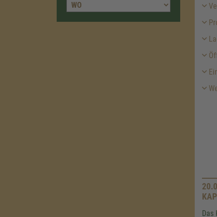
Ver
Pr
La
Öf
Ein
We
20.
KAP
Das 