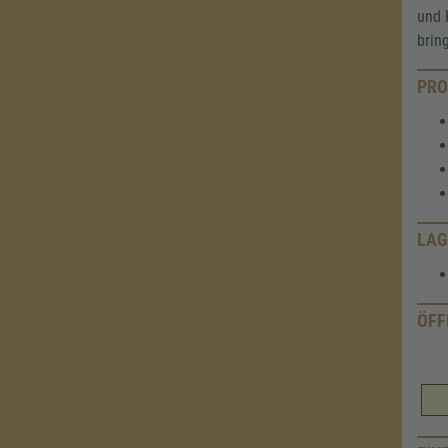
und 
brin
PRO
LAG
ÖFF