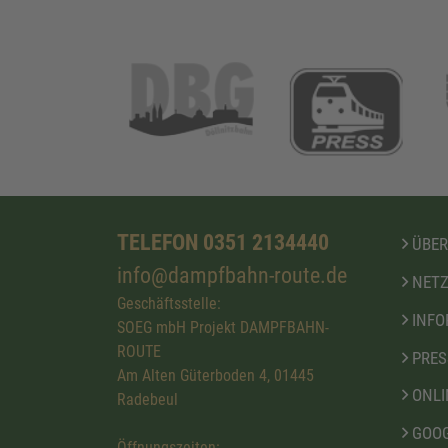
TELEFON 0351 2134440
ÜBER
info@dampfbahn-route.de
NETZ
Geschäftsstelle:
INFO
SOEG mbH Projekt DAMPFBAHN-
ROUTE
PRES
Am Alten Güterboden 4, 01445
ONLI
Radebeul
GOOG
Öffnungszeiten: