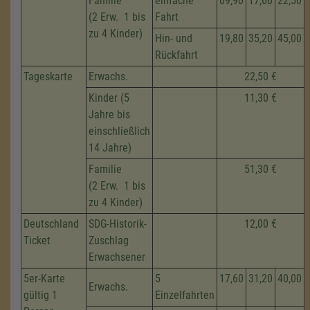
Familie
einfache
09,90
17,60
22,50
(2 Erw. 1 bis
Fahrt
zu 4 Kinder)
Hin- und
19,80
35,20
45,00
Rückfahrt
Tageskarte
Erwachs.
22,50 €
Kinder (5
11,30 €
Jahre bis
einschließlich
14 Jahre)
Familie
51,30 €
(2 Erw. 1 bis
zu 4 Kinder)
Deutschland
SDG-Historik-
12,00 €
Ticket
Zuschlag
Erwachsener
5er-Karte
5
17,60
31,20
40,00
Erwachs.
gültig 1
Einzelfahrten