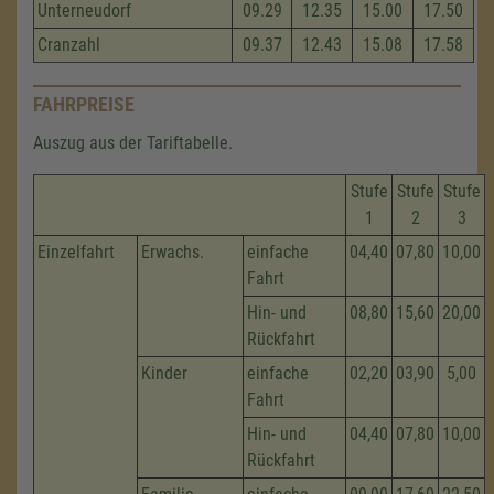
Unterneudorf
09.29
12.35
15.00
17.50
Cranzahl
09.37
12.43
15.08
17.58
FAHRPREISE
Auszug aus der Tariftabelle.
Stufe
Stufe
Stufe
1
2
3
Einzelfahrt
Erwachs.
einfache
04,40
07,80
10,00
Fahrt
Hin- und
08,80
15,60
20,00
Rückfahrt
Kinder
einfache
02,20
03,90
5,00
Fahrt
Hin- und
04,40
07,80
10,00
Rückfahrt