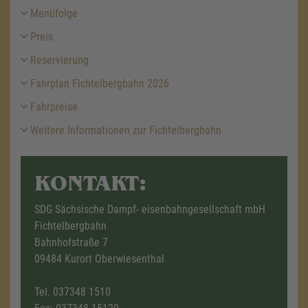
Menüfolge
Preis
Reservierung
Fahrplan Fichtelbergbahn 2026
Fahrpreise
Weitere Informationen zur Fichtelbergbahn
KONTAKT:
SDG Sächsische Dampf- eisenbahngesellschaft mbH
Fichtelbergbahn
Bahnhofstraße 7
09484 Kurort Oberwiesenthal
Tel.
037348 1510