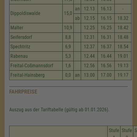
an
12.13
16.13
-
Dippoldiswalde
15,0
ab
12.15
16.15
18.32
Malter
10,9
12.25
16.25
18.42
Seifersdorf
8,8
12.31
16.31
18.48
Spechtritz
6,9
12.37
16.37
18.54
Rabenau
5,3
12.44
16.44
19.01
Freital-Coßmannsdorf
1,6
12.56
16.56
19.13
Freital-Hainsberg
0,0
an
13.00
17.00
19.17
FAHRPREISE
Auszug aus der Tariftabelle (gültig ab 01.01.2026).
Stufe
Stufe
S