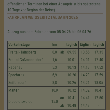
öffentlichen Terminen bei einer Absagefrist bis spätestens
10 Tage vor Beginn der Reise)
FAHRPLAN WEISSERITZTALBAHN 2026
Auszug aus dem Fahrplan vom 05.04.26 bis 06.04.26.
Verkehrstage
km
täglich
täglich
täglich
Freital-Hainsberg
0,0
ab
09.55
13.55
17.35
Freital-Coßmannsdorf
1,6
10.01
14.01
17.40
Rabenau
5,3
10.13
14.13
17.52
Spechtritz
6,9
10.20
14.20
17.59
Seifersdorf
8,8
10.26
14.26
18.05
Malter
10,9
10.32
14.32
18.41
an
10.41
14.41
17.50
Dippoldiswalde
15,0
ab
10.48
14.48
-