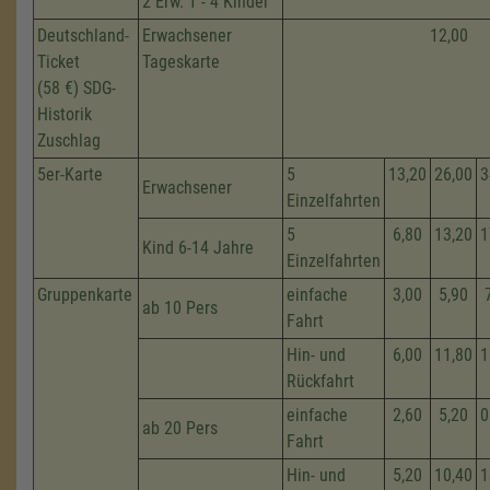
2 Erw. 1 - 4 Kinder
Deutschland-
Erwachsener
12,00
Ticket
Tageskarte
(58 €) SDG-
Historik
Zuschlag
5er-Karte
5
13,20
26,00
3
Erwachsener
Einzelfahrten
5
6,80
13,20
1
Kind 6-14 Jahre
Einzelfahrten
Gruppenkarte
einfache
3,00
5,90
ab 10 Pers
Fahrt
Hin- und
6,00
11,80
1
Rückfahrt
einfache
2,60
5,20
0
ab 20 Pers
Fahrt
Hin- und
5,20
10,40
1