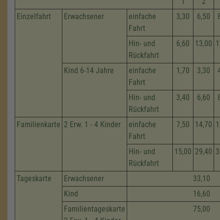
1
2
Einzelfahrt
Erwachsener
einfache
3,30
6,50
Fahrt
Hin- und
6,60
13,00
1
Rückfahrt
Kind 6-14 Jahre
einfache
1,70
3,30
Fahrt
Hin- und
3,40
6,60
Rückfahrt
Familienkarte
2 Erw. 1 - 4 Kinder
einfache
7,50
14,70
1
Fahrt
Hin- und
15,00
29,40
3
Rückfahrt
Tageskarte
Erwachsener
33,10
Kind
16,60
Familientageskarte
75,00