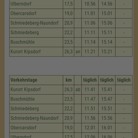
Ulberndorf
17,5
10.56
14.56
-
Obercarsdorf
19,0
11.01
15.01
-
Schmiedeberg-Naundorf
20,9
11.06
15.06
-
Schmiedeberg
22,2
11.11
15.11
-
Buschmühle
23,5
11.14
15.14
-
Kurort Kipsdorf
26,3
an
11.21
15.21
-
Verkehrstage
km
täglich
täglich
täglich
Kurort Kipsdorf
26,3
ab
11.41
15.41
-
Buschmühle
23,5
11.47
15.47
-
Schmiedeberg
22,2
11.51
15.51
-
Schmiedeberg-Naundorf
20,9
11.56
15.56
-
Obercarsdorf
19,0
12.01
16.01
-
Ulberndorf
17,5
12.06
16.06
-