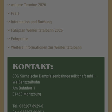
weitere Termine 2026
Preis
Information und Buchung
Fahrplan Weißeritztalbahn 2026
Fahrpreise
Weitere Informationen zur Weißeritztalbahn
KONTAKT:
SDG Sächsische Dampfeisenbahngesellschaft mbH –
Weißeritztalbahn
Am Bahnhof 1
01468 Moritzburg
Tel.
035207 8929-0