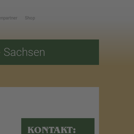
npartner
Shop
E
Sachsen
KONTAKT: