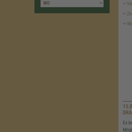
Ver
Ze
Wei
13.
DRA
Es b
Mögl