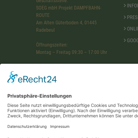
Geschäftsstelle:
INFO
SOEG mbH Projekt DAMPFBAHN-
ROUTE
PRES
Am Alten Güterboden 4, 01445
ONLI
Radebeul
GOOG
Öffnungszeiten:
Montag – Freitag 09:30 – 17:00 Uhr