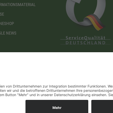
RMATIONSMATERIAL
SE
NESHOP
LE NEWS
Diese Maßnahme wird mitfinanziert mit Steuermitteln
I
auf Grundlage des von den Abgeordneten des
Sächsischen Landtags beschlossenen Haushaltes.