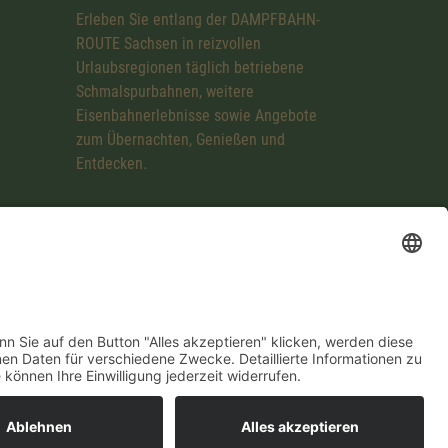
Erleben Sie entlang der DAMPFBAHN-
ROUTE Sachsen in reizvollen
Urlaubsregionen täglich betriebene
Schmalspurbahnen, weitere
Eisenbahnerlebnisse sowie Angebote
zum Übernachten, Genießen und
Entdecken.
mpressum
Datenschutzerklärung
Cookie-Einstellungen