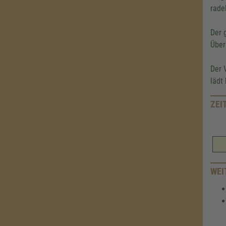
rade
Der 
Über
Der 
lädt
ZEI
WEI