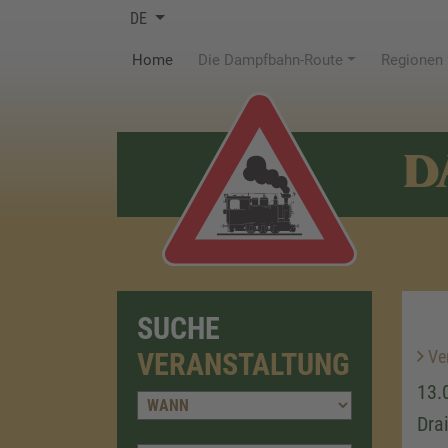
DE
(current)
Home
Die Dampfbahn-Route
Regionen
D
SUCHE
Ver
VERANSTALTUNG
13.
Dra