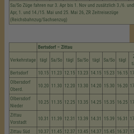
Sa/So Züge fahren nur 3. Apr bis 1. Nov und zusätzlich 3./6. und
Apr, 1. und 14./15. Mai und 25. Mai 26, ZR Zeitreisezüge
(Reichsbahnzug/Sachsenzug)
Bertsdorf – Zittau
Verkehrstage
tägl
Sa/So
tägl
Sa/So
tägl
Sa/So
tägl
t
Bertsdorf
10.15
11.23
12.15
13.23
14.15
15.23
16.15
1
Olbersdorf
10.20
11.30
12.20
13.30
14.20
15.30
16.20
1
Oberd.
Olbersdorf
10.25
11.35
12.25
13.35
14.25
15.35
16.25
1
Nieder
Zittau
10.31
11.39
12.31
13.39
14.31
15.39
16.31
1
Vorstadt
Zittau Süd
10.37
11.45
12.37
13.45
14.37
15.45
16.37
1