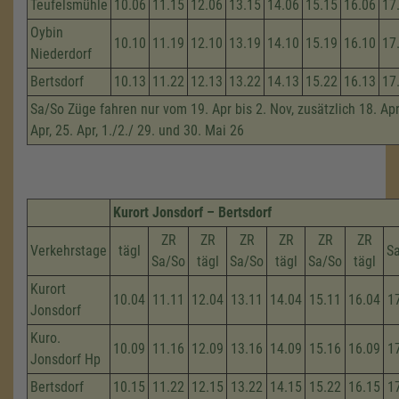
Teufelsmühle
10.06
11.15
12.06
13.15
14.06
15.15
16.06
17
Oybin
10.10
11.19
12.10
13.19
14.10
15.19
16.10
17
Niederdorf
Bertsdorf
10.13
11.22
12.13
13.22
14.13
15.22
16.13
17
Sa/So Züge fahren nur vom 19. Apr bis 2. Nov, zusätzlich 18. Apri
Apr, 25. Apr, 1./2./ 29. und 30. Mai 26
Kurort Jonsdorf – Bertsdorf
ZR
ZR
ZR
ZR
ZR
ZR
Verkehrstage
tägl
S
Sa/So
tägl
Sa/So
tägl
Sa/So
tägl
Kurort
10.04
11.11
12.04
13.11
14.04
15.11
16.04
1
Jonsdorf
Kuro.
10.09
11.16
12.09
13.16
14.09
15.16
16.09
1
Jonsdorf Hp
Bertsdorf
10.15
11.22
12.15
13.22
14.15
15.22
16.15
1