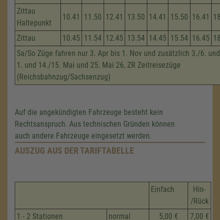
Zittau
10.41
11.50
12.41
13.50
14.41
15.50
16.41
1
Haltepunkt
Zittau
10.45
11.54
12.45
13.54
14.45
15.54
16.45
1
Sa/So Züge fahren nur 3. Apr bis 1. Nov und zusätzlich 3./6. und
1. und 14./15. Mai und 25. Mai 26, ZR Zeitreisezüge
(Reichsbahnzug/Sachsenzug)
Auf die angekündigten Fahrzeuge besteht kein
Rechtsanspruch. Aus technischen Gründen können
auch andere Fahrzeuge eingesetzt werden.
AUSZUG AUS DER TARIFTABELLE
Einfach
Hin-
/Rück
1 - 2 Stationen
normal
5,00 €
7,00 €