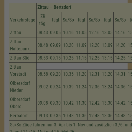
Zittau – Bertsdorf
ZR
Verkehrstage
tägl
Sa/So
tägl
Sa/So
tägl
Sa/So
t
tägl
Zittau
08.43
09.05
10.16
11.05
12.16
13.05
14.16
1
Zittau
08.48
09.09
10.20
11.09
12.20
13.09
14.20
1
Haltepunkt
Zittau Süd
08.53
09.15
10.25
11.15
12.25
13.15
14.25
1
Zittau
Vorstadt
08.58
09.20
10.35
11.20
12.31
13.20
14.31
1
Olbersdorf
09.02
09.24
10.39
11.24
12.36
13.24
14.36
1
Nieder
Olbersdorf
09.08
09.30
10.42
11.30
12.42
13.30
14.42
1
Oberd.
Bertsdorf
09.13
09.36
10.48
11.36
12.48
13.36
14.48
1
Sa/So Züge fahren nur 3. Apr bis 1. Nov und zusätzlich 3./6. und
1. und 14./15. Mai und 25. Mai 26