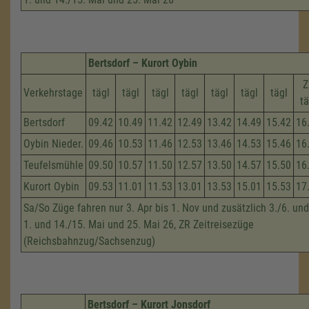
Bertsdorf – Kurort Oybin
Z
Verkehrstage
tägl
tägl
tägl
tägl
tägl
tägl
tägl
tä
Bertsdorf
09.42
10.49
11.42
12.49
13.42
14.49
15.42
16
Oybin Nieder.
09.46
10.53
11.46
12.53
13.46
14.53
15.46
16
Teufelsmühle
09.50
10.57
11.50
12.57
13.50
14.57
15.50
16
Kurort Oybin
09.53
11.01
11.53
13.01
13.53
15.01
15.53
17
Sa/So Züge fahren nur 3. Apr bis 1. Nov und zusätzlich 3./6. und
1. und 14./15. Mai und 25. Mai 26, ZR Zeitreisezüge
(Reichsbahnzug/Sachsenzug)
Bertsdorf – Kurort Jonsdorf