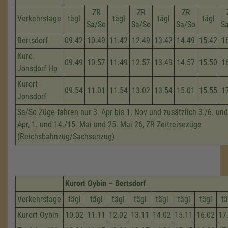
ZR
ZR
ZR
Verkehrstage
tägl
tägl
tägl
tägl
Sa/So
Sa/So
Sa/So
S
Bertsdorf
09.42
10.49
11.42
12.49
13.42
14.49
15.42
1
Kuro.
09.49
10.57
11.49
12.57
13.49
14.57
15.50
1
Jonsdorf Hp
Kurort
09.54
11.01
11.54
13.02
13.54
15.01
15.55
1
Jonsdorf
Sa/So Züge fahren nur 3. Apr bis 1. Nov und zusätzlich 3./6. und
Apr, 1. und 14./15. Mai und 25. Mai 26, ZR Zeitreisezüge
(Reichsbahnzug/Sachsenzug)
Kurort Oybin – Bertsdorf
Verkehrstage
tägl
tägl
tägl
tägl
tägl
tägl
tägl
tä
Kurort Oybin
10.02
11.11
12.02
13.11
14.02
15.11
16.02
17