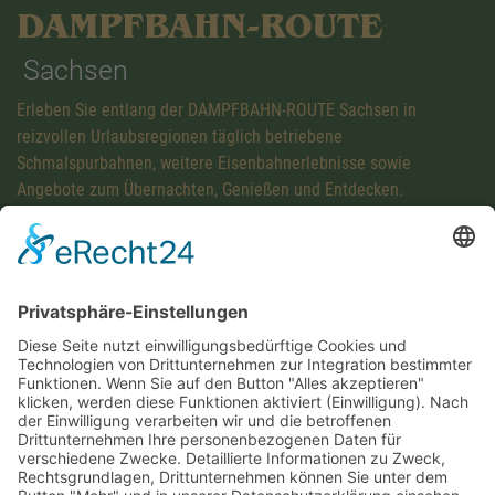
DAMPFBAHN-ROUTE
Sachsen
Erleben Sie entlang der DAMPFBAHN-ROUTE Sachsen in
reizvollen Urlaubsregionen täglich betriebene
Schmalspurbahnen, weitere Eisenbahnerlebnisse sowie
Angebote zum Übernachten, Genießen und Entdecken.